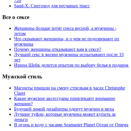
720
Sand-X. Снегоход для песчаных трасс
Все о сексе
Женщины больше хотят секса весной, а мужчины -
летом
Что скрывают женщины, и о чем не подозревают их
мужчины
Почему женщины отказывают вам в сексе?
Лучший секс в жизни мужчины испытывают после 33
лет
Ирина Шейк делится опытом по выбору белья в подарок
Мужской стиль
Магниты пришли на смену стрелкам в часах Christophe
Claret
Какие мужские аксессуары привлекают внимание
женщин?
Будущей зимой дизайнеры оденут мужчин в меха
Лучшие туфли, которые мужчина может купить за
деньги
В огонь и воду с часами Seamaster Planet Ocean от Omega