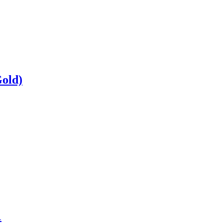
old)
1