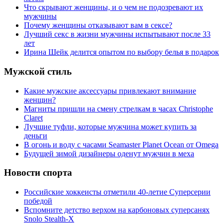
Что скрывают женщины, и о чем не подозревают их
мужчины
Почему женщины отказывают вам в сексе?
Лучший секс в жизни мужчины испытывают после 33
лет
Ирина Шейк делится опытом по выбору белья в подарок
Мужской стиль
Какие мужские аксессуары привлекают внимание
женщин?
Магниты пришли на смену стрелкам в часах Christophe
Claret
Лучшие туфли, которые мужчина может купить за
деньги
В огонь и воду с часами Seamaster Planet Ocean от Omega
Будущей зимой дизайнеры оденут мужчин в меха
Новости спорта
Российские хоккеисты отметили 40-летие Суперсерии
победой
Вспомните детство верхом на карбоновых суперсанях
Snolo Stealth-X