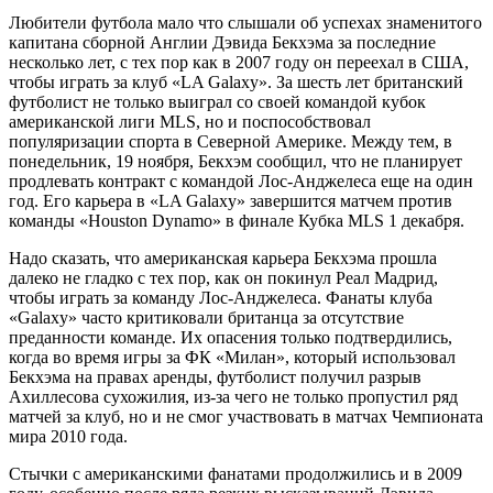
Любители футбола мало что слышали об успехах знаменитого
капитана сборной Англии Дэвида Бекхэма за последние
несколько лет, с тех пор как в 2007 году он переехал в США,
чтобы играть за клуб «LA Galaxy». За шесть лет британский
футболист не только выиграл со своей командой кубок
американской лиги MLS, но и поспособствовал
популяризации спорта в Северной Америке. Между тем, в
понедельник, 19 ноября, Бекхэм сообщил, что не планирует
продлевать контракт с командой Лос-Анджелеса еще на один
год. Его карьера в «LA Galaxy» завершится матчем против
команды «Houston Dynamo» в финале Кубка MLS 1 декабря.
Надо сказать, что американская карьера Бекхэма прошла
далеко не гладко с тех пор, как он покинул Реал Мадрид,
чтобы играть за команду Лос-Анджелеса. Фанаты клуба
«Galaxy» часто критиковали британца за отсутствие
преданности команде. Их опасения только подтвердились,
когда во время игры за ФК «Милан», который использовал
Бекхэма на правах аренды, футболист получил разрыв
Ахиллесова сухожилия, из-за чего не только пропустил ряд
матчей за клуб, но и не смог участвовать в матчах Чемпионата
мира 2010 года.
Стычки с американскими фанатами продолжились и в 2009