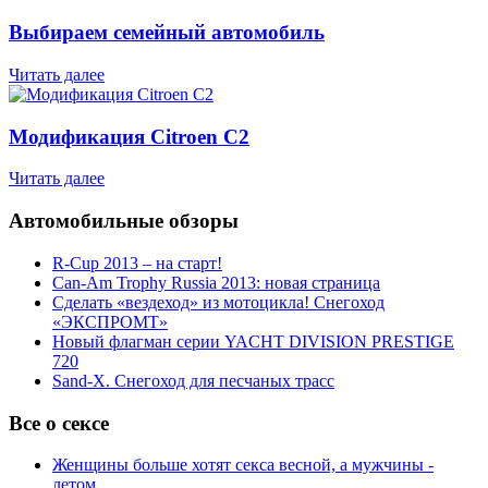
Выбираем семейный автомобиль
Читать далее
Модификация Citroen С2
Читать далее
Автомобильные обзоры
R-Cup 2013 – на старт!
Can-Am Trophy Russia 2013: новая страница
Сделать «вездеход» из мотоцикла! Снегоход
«ЭКСПРОМТ»
Новый флагман серии YACHT DIVISION PRESTIGE
720
Sand-X. Снегоход для песчаных трасс
Все о сексе
Женщины больше хотят секса весной, а мужчины -
летом