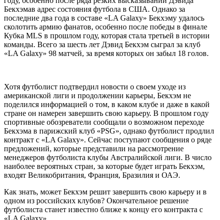
году, особенно после ряда резких высказываний Дэвида
Бекхэмав адрес состояния футбола в США. Однако за
последние два года в составе «LA Galaxy» Бекхэму удалось
сколотить армию фанатов, особенно после победы в финале
Кубка MLS в прошлом году, которая стала третьей в истории
команды. Всего за шесть лет Дэвид Бекхэм сыграл за клуб
«LA Galaxy» 98 матчей, за время которых он забыл 18 голов.
Хотя футболист подтвердил новости о своем уходе из
американской лиги и продолжении карьеры, Бекхэм не
поделился информацией о том, в каком клубе и даже в какой
стране он намерен завершить свою карьеру. В прошлом году
спортивные обозреватели сообщали о возможном переходе
Бекхэма в парижский клуб «PSG», однако футболист продлил
контракт с «LA Galaxy». Сейчас поступают сообщения о ряде
предложений, которые представили на рассмотрение
менеджеров футболиста клубы Австралийской лиги. В число
наиболее вероятных стран, за которые будет играть Бекхэм,
входят Великобритания, Франция, Бразилия и ОАЭ.
Как знать, может Бекхэм решит завершить свою карьеру и в
одном из российских клубов? Окончательное решение
футболиста станет известно ближе к концу его контракта с
«LA Galaxy».