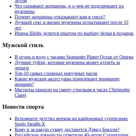
летом
Что скрывают женщины, и о чем не подозревают их
мужчины
Почему женщины отказывают вам в сексе?
Лучший секс в жизни мужчины испытывают после 33
лет
Ирина Шейк делится опытом по выбору белья в подарок
Мужской стиль
В огонь и воду с часами Seamaster Planet Ocean от Omega
Лучшие туфли, которые мужчина может купить за
деньги
Top-10 самых сложных наручных часов
Какие мужские аксессуары привлекают внимание
женщин?
Магниты пришли на смену стрелкам в часах Christophe
Claret
Новости спорта
Вспомните детство верхом на карбоновых суперсанях
Snolo Stealth-X
Кому и за какую сумму достанется Дэвид Бекхэм?
Российские хоккеисты отметили 40-летие Суперсерии