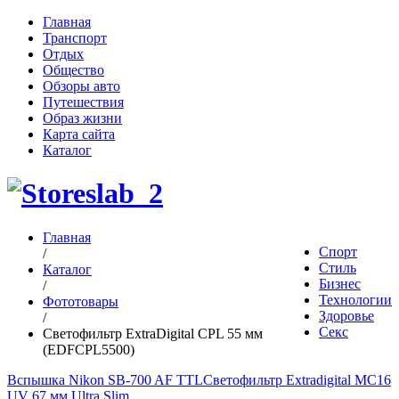
Главная
Транспорт
Отдых
Общество
Обзоры авто
Путешествия
Образ жизни
Карта сайта
Каталог
Главная
Спорт
/
Стиль
Каталог
Бизнес
/
Технологии
Фототовары
Здоровье
/
Секс
Светофильтр ExtraDigital CPL 55 мм
(EDFCPL5500)
Вспышка Nikon SB-700 AF TTL
Светофильтр Extradigital MC16
UV 67 мм Ultra Slim