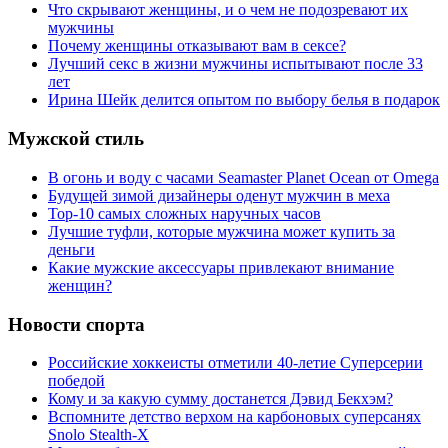
Что скрывают женщины, и о чем не подозревают их
мужчины
Почему женщины отказывают вам в сексе?
Лучший секс в жизни мужчины испытывают после 33
лет
Ирина Шейк делится опытом по выбору белья в подарок
Мужской стиль
В огонь и воду с часами Seamaster Planet Ocean от Omega
Будущей зимой дизайнеры оденут мужчин в меха
Top-10 самых сложных наручных часов
Лучшие туфли, которые мужчина может купить за
деньги
Какие мужские аксессуары привлекают внимание
женщин?
Новости спорта
Российские хоккеисты отметили 40-летие Суперсерии
победой
Кому и за какую сумму достанется Дэвид Бекхэм?
Вспомните детство верхом на карбоновых суперсанях
Snolo Stealth-X