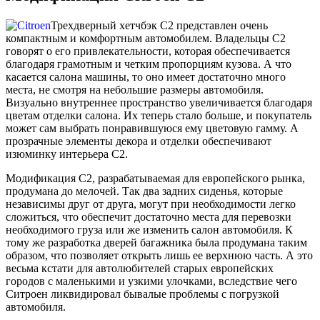
Трехдверный хетчбэк С2 представлен очень
компактным и комфортным автомобилем. Владельцы С2
говорят о его привлекательности, которая обеспечивается
благодаря грамотным и четким пропорциям кузова. А что
касается салона машины, то оно имеет достаточно много
места, не смотря на небольшие размеры автомобиля.
Визуально внутреннее пространство увеличивается благодаря
цветам отделки салона. Их теперь стало больше, и покупатель
может сам выбрать понравившуюся ему цветовую гамму. А
прозрачные элементы декора и отделки обеспечивают
изюминку интерьера С2.
Модификация С2, разрабатываемая для европейского рынка,
продумана до мелочей. Так два задних сиденья, которые
независимы друг от друга, могут при необходимости легко
сложиться, что обеспечит достаточно места для перевозки
необходимого груза или же изменить салон автомобиля. К
тому же разработка дверей багажника была продумана таким
образом, что позволяет открыть лишь ее верхнюю часть. А это
весьма кстати для автолюбителей старых европейских
городов с маленькими и узкими улочками, вследствие чего
Ситроен ликвидировал бывалые проблемы с погрузкой
автомобиля.