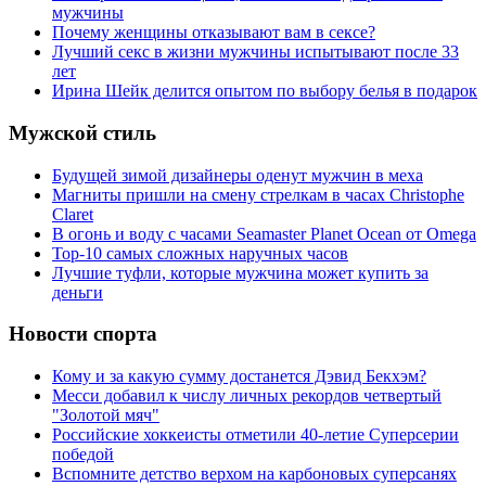
мужчины
Почему женщины отказывают вам в сексе?
Лучший секс в жизни мужчины испытывают после 33
лет
Ирина Шейк делится опытом по выбору белья в подарок
Мужской стиль
Будущей зимой дизайнеры оденут мужчин в меха
Магниты пришли на смену стрелкам в часах Christophe
Claret
В огонь и воду с часами Seamaster Planet Ocean от Omega
Top-10 самых сложных наручных часов
Лучшие туфли, которые мужчина может купить за
деньги
Новости спорта
Кому и за какую сумму достанется Дэвид Бекхэм?
Месси добавил к числу личных рекордов четвертый
"Золотой мяч"
Российские хоккеисты отметили 40-летие Суперсерии
победой
Вспомните детство верхом на карбоновых суперсанях