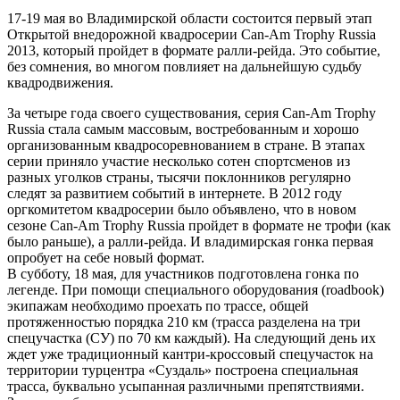
17-19 мая во Владимирской области состоится первый этап
Открытой внедорожной квадросерии Can-Am Trophy Russia
2013, который пройдет в формате ралли-рейда. Это событие,
без сомнения, во многом повлияет на дальнейшую судьбу
квадродвижения.
За четыре года своего существования, серия Can-Am Trophy
Russia стала самым массовым, востребованным и хорошо
организованным квадросоревнованием в стране. В этапах
серии приняло участие несколько сотен спортсменов из
разных уголков страны, тысячи поклонников регулярно
следят за развитием событий в интернете. В 2012 году
оргкомитетом квадросерии было объявлено, что в новом
сезоне Can-Am Trophy Russia пройдет в формате не трофи (как
было раньше), а ралли-рейда. И владимирская гонка первая
опробует на себе новый формат.
В субботу, 18 мая, для участников подготовлена гонка по
легенде. При помощи специального оборудования (roadbook)
экипажам необходимо проехать по трассе, общей
протяженностью порядка 210 км (трасса разделена на три
спецучастка (СУ) по 70 км каждый). На следующий день их
ждет уже традиционный кантри-кроссовый спецучасток на
территории турцентра «Суздаль» построена специальная
трасса, буквально усыпанная различными препятствиями.