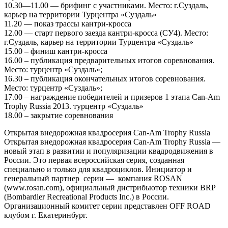
10.30—11.00 — брифинг с участниками. Место: г.Суздаль,
карьер на территории Турцентра «Суздаль»
11.20 — показ трассы кантри-кросса
12.00 — старт первого заезда кантри-кросса (СУ4). Место:
г.Суздаль, карьер на территории Турцентра «Суздаль»
15.00 – финиш кантри-кросса
16.00 – публикация предварительных итогов соревнования.
Место: турцентр «Суздаль»;
16.30 – публикация окончательных итогов соревнования.
Место: турцентр «Суздаль»;
17.00 – награждение победителей и призеров 1 этапа Can-Am
Trophy Russia 2013. турцентр «Суздаль»
18.00 – закрытие соревнования
Открытая внедорожная квадросерия Can-Am Trophy Russia
Открытая внедорожная квадросерия Can-Am Trophy Russia —
новый этап в развитии и популяризации квадродвижения в
России. Это первая всероссийская серия, созданная
специально и только для квадроциклов. Инициатор и
генеральный партнер серии — компания ROSAN
(www.rosan.com), официальный дистрибьютор техники BRP
(Bombardier Recreational Products Inc.) в России.
Организационный комитет серии представлен OFF ROAD
клубом г. Екатеринбург.