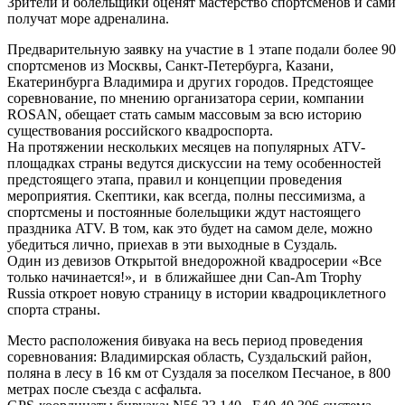
Зрители и болельщики оценят мастерство спортсменов и сами
получат море адреналина.
Предварительную заявку на участие в 1 этапе подали более 90
спортсменов из Москвы, Санкт-Петербурга, Казани,
Екатеринбурга Владимира и других городов. Предстоящее
соревнование, по мнению организатора серии, компании
ROSAN, обещает стать самым массовым за всю историю
существования российского квадроспорта.
На протяжении нескольких месяцев на популярных ATV-
площадках страны ведутся дискуссии на тему особенностей
предстоящего этапа, правил и концепции проведения
мероприятия. Скептики, как всегда, полны пессимизма, а
спортсмены и постоянные болельщики ждут настоящего
праздника ATV. В том, как это будет на самом деле, можно
убедиться лично, приехав в эти выходные в Суздаль.
Один из девизов Открытой внедорожной квадросерии «Все
только начинается!», и в ближайшее дни Can-Am Trophy
Russia откроет новую страницу в истории квадроциклетного
спорта страны.
Место расположения бивуака на весь период проведения
соревнования: Владимирская область, Суздальский район,
поляна в лесу в 16 км от Суздаля за поселком Песчаное, в 800
метрах после съезда с асфальта.