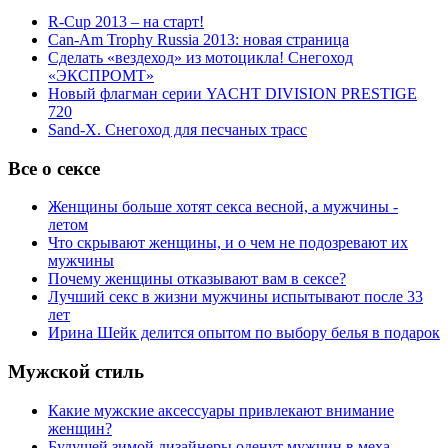
R-Cup 2013 – на старт!
Can-Am Trophy Russia 2013: новая страница
Сделать «вездеход» из мотоцикла! Снегоход
«ЭКСПРОМТ»
Новый флагман серии YACHT DIVISION PRESTIGE
720
Sand-X. Снегоход для песчаных трасс
Все о сексе
Женщины больше хотят секса весной, а мужчины -
летом
Что скрывают женщины, и о чем не подозревают их
мужчины
Почему женщины отказывают вам в сексе?
Лучший секс в жизни мужчины испытывают после 33
лет
Ирина Шейк делится опытом по выбору белья в подарок
Мужской стиль
Какие мужские аксессуары привлекают внимание
женщин?
Будущей зимой дизайнеры оденут мужчин в меха