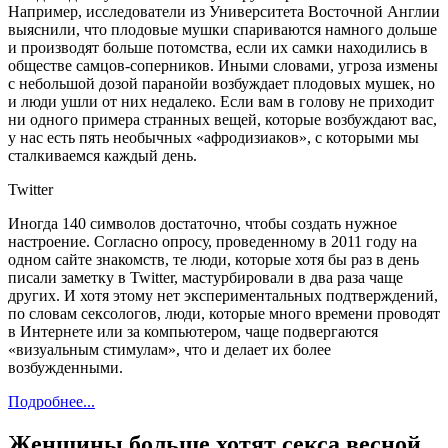
Например, исследователи из Университета Восточной Англии
выяснили, что плодовые мушки спариваются намного дольше
и производят больше потомства, если их самки находились в
обществе самцов-соперников. Иными словами, угроза измены
с небольшой дозой паранойи возбуждает плодовых мушек, но
и люди ушли от них недалеко. Если вам в голову не приходит
ни одного примера странных вещей, которые возбуждают вас,
у нас есть пять необычных «афродизиаков», с которыми мы
сталкиваемся каждый день.
Twitter
Иногда 140 символов достаточно, чтобы создать нужное
настроение. Согласно опросу, проведенному в 2011 году на
одном сайте знакомств, те люди, которые хотя бы раз в день
писали заметку в Twitter, мастурбировали в два раза чаще
других. И хотя этому нет экспериментальных подтверждений,
по словам сексологов, люди, которые много времени проводят
в Интернете или за компьютером, чаще подвергаются
«визуальным стимулам», что и делает их более
возбужденными.
Подробнее...
Женщины больше хотят секса весной,