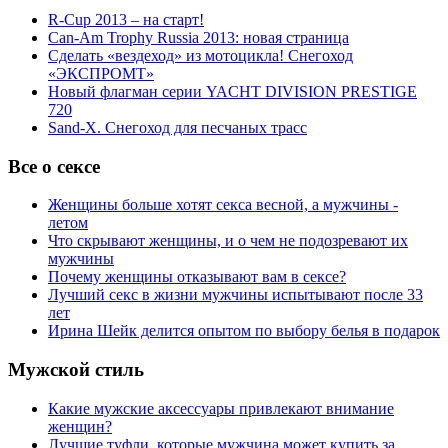
R-Cup 2013 – на старт!
Can-Am Trophy Russia 2013: новая страница
Сделать «вездеход» из мотоцикла! Снегоход
«ЭКСПРОМТ»
Новый флагман серии YACHT DIVISION PRESTIGE
720
Sand-X. Снегоход для песчаных трасс
Все о сексе
Женщины больше хотят секса весной, а мужчины -
летом
Что скрывают женщины, и о чем не подозревают их
мужчины
Почему женщины отказывают вам в сексе?
Лучший секс в жизни мужчины испытывают после 33
лет
Ирина Шейк делится опытом по выбору белья в подарок
Мужской стиль
Какие мужские аксессуары привлекают внимание
женщин?
Лучшие туфли, которые мужчина может купить за