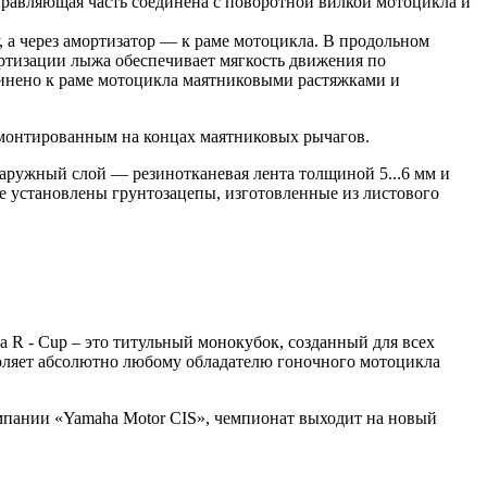
аправляющая часть соединена с поворотной вилкой мотоцикла и
, а через амортизатор — к раме мотоцикла. В продольном
ортизации лыжа обеспечивает мягкость движения по
оединено к раме мотоцикла маятниковыми растяжками и
 смонтированным на концах маятниковых рычагов.
Наружный слой — резинотканевая лента толщиной 5...6 мм и
е установлены грунтозацепы, изготовленные из листового
 R - Cup – это титульный монокубок, созданный для всех
зволяет абсолютно любому обладателю гоночного мотоцикла
мпании «Yamaha Motor CIS», чемпионат выходит на новый