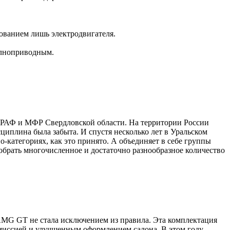
ьзованием лишь электродвигателя.
олноприводным.
м РАФ и МФР Свердловской области. На территории России
циплина была забыта. И спустя несколько лет в Уральском
-категориях, как это принято. А объединяет в себе группы
собрать многочисленное и достаточно разнообразное количество
AMG GT не стала исключением из правила. Эта комплектация
миссией и улучшенным оформлением салона. В этом году