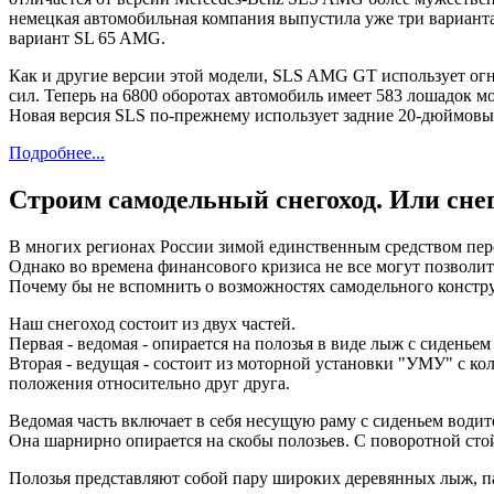
немецкая автомобильная компания выпустила уже три вариант
вариант SL 65 AMG.
Как и другие версии этой модели, SLS AMG GT использует огн
сил. Теперь на 6800 оборотах автомобиль имеет 583 лошадок мощ
Новая версия SLS по-прежнему использует задние 20-дюймовы
Подробнее...
Строим самодельный снегоход. Или сне
В многих регионах России зимой единственным средством пер
Однако во времена финансового кризиса не все могут позволит
Почему бы не вспомнить о возможностях самодельного констр
Наш снегоход состоит из двух частей.
Первая - ведомая - опирается на полозья в виде лыж с сиденьем
Вторая - ведущая - состоит из моторной установки "УМУ" с к
положения относительно друг друга.
Ведомая часть включает в себя несущую раму с сиденьем водит
Она шарнирно опирается на скобы полозьев. С поворотной сто
Полозья представляют собой пару широких деревянных лыж, п