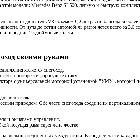
а этой модели: Mercedes-Benz SL500, легкую и быструю компле
едышащий двигатель V8 объемом 6,2 литра, но благодаря более
ности. От нуля до сотни автомобиль разгоняется всего за 3,6 се
е и передние 19-дюймовые колеса.
гоход своими руками
едвижения является снегоход.
ь себе приобрести дорогую технику.
уктора с универсальной моторной установкой "УМУ", который п
 для водителя.
олесным приводом. Обе части снегохода соединены вертикальны
еля и рычагами управления.
йкой несущая рама скреплена жестко.
араллельно соединенных между собой. В средней части каждой