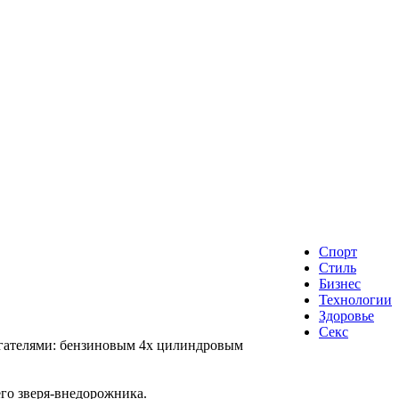
Спорт
Стиль
Бизнес
Технологии
Здоровье
Секс
вигателями: бензиновым 4х цилиндровым
го зверя-внедорожника.