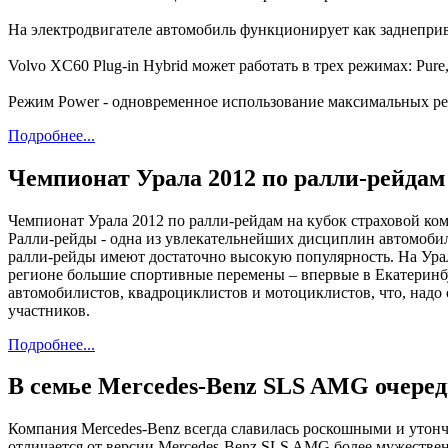
На электродвигателе автомобиль функционирует как заднеприв
Volvo XC60 Plug-in Hybrid может работать в трех режимах: Pur
Режим Power - одновременное использование максимальных рес
Подробнее...
Чемпионат Урала 2012 по ралли-рейдам
Чемпионат Урала 2012 по ралли-рейдам на кубок страховой ко
Ралли-рейды - одна из увлекательнейших дисциплин автомоби
ралли-рейды имеют достаточно высокую популярность. На Урале
регионе большие спортивные перемены – впервые в Екатеринбур
автомобилистов, квадроциклистов и мотоциклистов, что, надо 
участников.
Подробнее...
В семье Mercedes-Benz SLS AMG очеред
Компания Mercedes-Benz всегда славилась роскошными и утон
отличается от версии Mercedes-Benz SLS AMG более мужестве