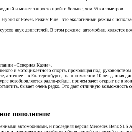
одный и может запросто пройти больше, чем 55 километров.
e, Hybrid or Power. Режим Pure - это экологичный режим с испол
урсов двух двигателей. В этом режиме, автомобиль является п
мпании «Северная Казна».
льного и мотоциклетного спорта, проходящая под руководство
, а точнее – в Екатеринбурге, на протяжении 10 лет данная дис
ге возобновляются ралли-рейды, причем зачет открыт не в моно
отметить, бывает очень редко. Это дает отличную возможность 
ное пополнение
ченными автомобилями, и последняя версия Mercedes-Benz SLS 
нным и атлетическим дизайном, обновленной подвеской и транс