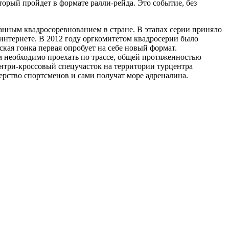
орый пройдет в формате ралли-рейда. Это событие, без
ванным квадросоревнованием в стране. В этапах серии приняло
 интернете. В 2012 году оргкомитетом квадросерии было
ская гонка первая опробует на себе новый формат.
ам необходимо проехать по трассе, общей протяженностью
антри-кроссовый спецучасток на территории турцентра
ерство спортсменов и сами получат море адреналина.