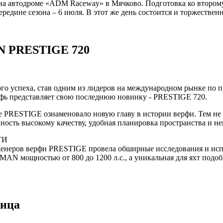
а на автодроме «ADM Raceway» в Мячково. Подготовка ко втором
середине сезона – 6 июля. В этот же день состоится и торжестве
N PRESTIGE 720
го успеха, став одним из лидеров на международном рынке по п
ь представляет свою последнюю новинку - PRESTIGE 720.
е PRESTIGE ознаменовало новую главу в истории верфи. Тем н
ость высокому качеству, удобная планировка пространства и н
ТИ
нженеров верфи PRESTIGE провела обширные исследования и ис
MAN мощностью от 800 до 1200 л.с., а уникальная для яхт подо
ница