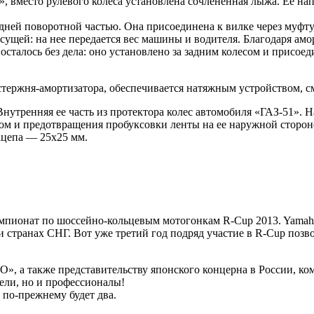
», вместо рулевого колеса установлена сочлененная лыжа. Ее н
дней поворотной частью. Она присоединена к вилке через муфту
сущей: на нее передается вес машины и водителя. Благодаря ам
е осталось без дела: оно установлено за задним колесом и прис
о стержня-амортизатора, обеспечивается натяжным устройством,
Внутренняя ее часть из протектора колес автомобиля «ГАЗ-51». 
ом и предотвращения пробуксовки ленты на ее наружной сторон
ацепа — 25x25 мм.
емпионат по шоссейно-кольцевым мотогонкам R-Cup 2013. Yamaha
 и странах СНГ. Вот уже третий год подряд участие в R-Cup по
 а также представительству японского концерна в России, ко
тели, но и профессионалы!
 по-прежнему будет два.