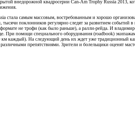
рытой внедорожной квадросерии Can-Am Trophy Russia 2013, кот
вижения.
ussia стала самым массовым, востребованным и хорошо организо
ы, тысячи поклонников регулярно следят за развитием событий в
 формате не трофи (как было раньше), а ралли-рейда. И владимир
енде. При помощи специального оборудования (roadbook) экипаж
 70 км каждый). На следующий день их ждет уже традиционный к
я различными препятствиями. Зрители и болельщики оценят маст