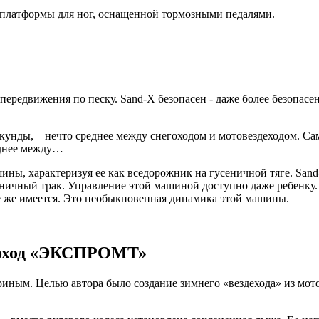
 платформы для ног, оснащенной тормозными педалями.
передвижения по песку. Sand-X безопасен - даже более безопасе
екунды, – нечто среднее между снегоходом и мотовездеходом. Сам
еднее между…
ины, характеризуя ее как вседорожник на гусеничной тяге. Sand-
ничный трак. Управление этой машиной доступно даже ребенку. 
се же имеется. Это необыкновенная динамика этой машины.
егоход «ЭКСПРОМТ»
дриным. Целью автора было создание зимнего «вездехода» из м