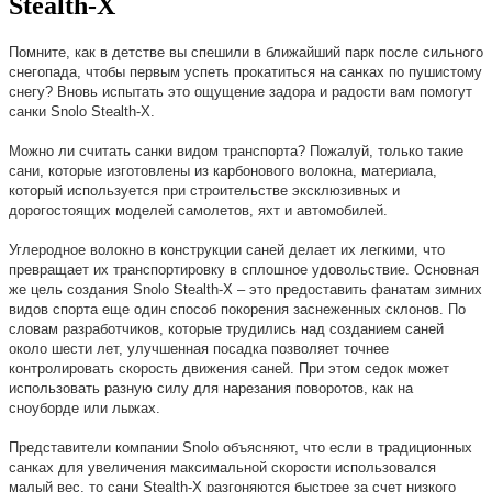
Stealth-X
Помните, как в детстве вы спешили в ближайший парк после сильного
снегопада, чтобы первым успеть прокатиться на санках по пушистому
снегу? Вновь испытать это ощущение задора и радости вам помогут
санки Snolo Stealth-X.
Можно ли считать санки видом транспорта? Пожалуй, только такие
сани, которые изготовлены из карбонового волокна, материала,
который используется при строительстве эксклюзивных и
дорогостоящих моделей самолетов, яхт и автомобилей.
Углеродное волокно в конструкции саней делает их легкими, что
превращает их транспортировку в сплошное удовольствие. Основная
же цель создания Snolo Stealth-X – это предоставить фанатам зимних
видов спорта еще один способ покорения заснеженных склонов. По
словам разработчиков, которые трудились над созданием саней
около шести лет, улучшенная посадка позволяет точнее
контролировать скорость движения саней. При этом седок может
использовать разную силу для нарезания поворотов, как на
сноуборде или лыжах.
Представители компании Snolo объясняют, что если в традиционных
санках для увеличения максимальной скорости использовался
малый вес, то сани Stealth-X разгоняются быстрее за счет низкого