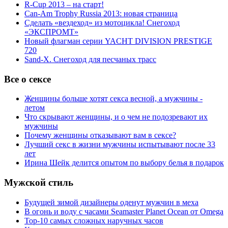
R-Cup 2013 – на старт!
Can-Am Trophy Russia 2013: новая страница
Сделать «вездеход» из мотоцикла! Снегоход
«ЭКСПРОМТ»
Новый флагман серии YACHT DIVISION PRESTIGE
720
Sand-X. Снегоход для песчаных трасс
Все о сексе
Женщины больше хотят секса весной, а мужчины -
летом
Что скрывают женщины, и о чем не подозревают их
мужчины
Почему женщины отказывают вам в сексе?
Лучший секс в жизни мужчины испытывают после 33
лет
Ирина Шейк делится опытом по выбору белья в подарок
Мужской стиль
Будущей зимой дизайнеры оденут мужчин в меха
В огонь и воду с часами Seamaster Planet Ocean от Omega
Top-10 самых сложных наручных часов