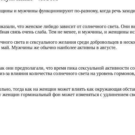
нщины и мужчины функционируют по-разному, когда речь заходи
казали, что женское либидо зависит от солнечного света. Они в
бная связь очень слаба. Тем не менее, и мужчины, и женщины и
ного света и сексуального желания среди добровольцев в неско
и май. Мужчины же обычно наиболее активны в августе.
к они предполагали, что время пика сексуальной активности со
 из-за влияния количества солнечного света на уровень гормоно
ильно, тогда как на женщин может влиять как окружающая обста
 у женщин гормональный фон может изменяться с удлинением све