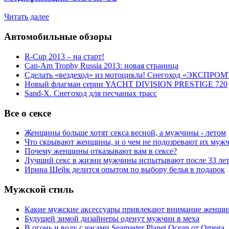
Читать далее
Автомобильные обзоры
R-Cup 2013 – на старт!
Can-Am Trophy Russia 2013: новая страница
Сделать «вездеход» из мотоцикла! Снегоход «ЭКСПРОМ
Новый флагман серии YACHT DIVISION PRESTIGE 720
Sand-X. Снегоход для песчаных трасс
Все о сексе
Женщины больше хотят секса весной, а мужчины - летом
Что скрывают женщины, и о чем не подозревают их муж
Почему женщины отказывают вам в сексе?
Лучший секс в жизни мужчины испытывают после 33 ле
Ирина Шейк делится опытом по выбору белья в подарок
Мужской стиль
Какие мужские аксессуары привлекают внимание женщи
Будущей зимой дизайнеры оденут мужчин в меха
В огонь и воду с часами Seamaster Planet Ocean от Omega