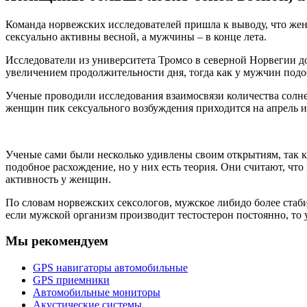
Команда норвежских исследователей пришла к выводу, что же
сексуально активны весной, а мужчины – в конце лета.
Исследователи из университета Тромсо в северной Норвегии до
увеличением продолжительности дня, тогда как у мужчин подо
Ученые проводили исследования взаимосвязи количества солнеч
женщин пик сексуального возбуждения приходится на апрель 
Ученые сами были несколько удивлены своим открытиям, так ка
подобное расхождение, но у них есть теория. Они считают, что
активность у женщин.
По словам норвежских сексологов, мужское либидо более стаб
если мужской организм производит тестостерон постоянно, то
Мы рекомендуем
GPS навигаторы автомобильные
GPS приемники
Автомобильные мониторы
Акустические системы