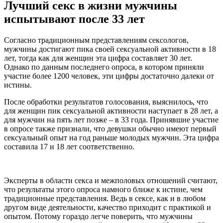
Лучший секс в жизни мужчины
испытывают после 33 лет
Согласно традиционным представлениям сексологов,
мужчины достигают пика своей сексуальной активности в 18
лет, тогда как для женщин эта цифра составляет 30 лет.
Однако по данным последнего опроса, в котором приняли
участие более 1200 человек, эти цифры достаточно далеки от
истины.
После обработки результатов голосования, выяснилось, что
для женщин пик сексуальной активности наступает в 28 лет, а
для мужчин на пять лет позже – в 33 года. Принявшие участие
в опросе также признали, что девушки обычно имеют первый
сексуальный опыт на год раньше молодых мужчин. Эта цифра
составила 17 и 18 лет соответственно.
Эксперты в области секса и межполовых отношений считают,
что результаты этого опроса намного ближе к истине, чем
традиционные представления. Ведь в сексе, как и в любом
другом виде деятельности, качество приходит с практикой и
опытом. Потому гораздо легче поверить, что мужчины