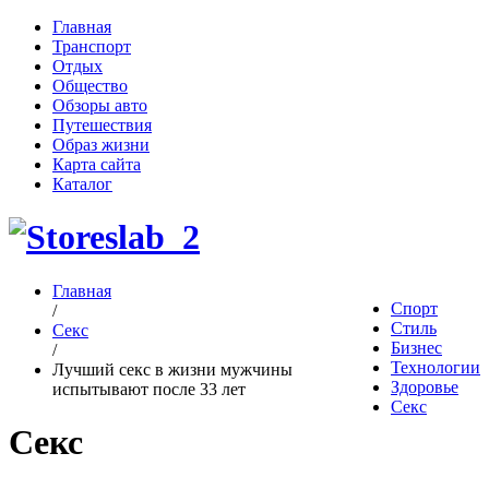
Главная
Транспорт
Отдых
Общество
Обзоры авто
Путешествия
Образ жизни
Карта сайта
Каталог
Главная
Спорт
/
Стиль
Секс
Бизнес
/
Технологии
Лучший секс в жизни мужчины
Здоровье
испытывают после 33 лет
Секс
Секс