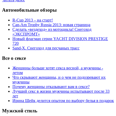
Автомобильные обзоры
R-Cup 2013 – на старт!
Can-Am Trophy Russia 2013: новая страница
Сделать «вездеход» из мотоцикла! Снегоход
«ЭКСПРОМТ»
Новый флагман серии YACHT DIVISION PRESTIGE
720
Sand-X. Снегоход для песчаных трасс
Все о сексе
Женщины больше хотят секса весной, а мужчины -
летом
Что скрывают женщины, и о чем не подозревают их
мужчины
Почему женщины отказывают вам в сексе?
Лучший секс в жизни мужчины испытывают после 33
лет
Ирина Шейк делится опытом по выбору белья в подарок
Мужской стиль