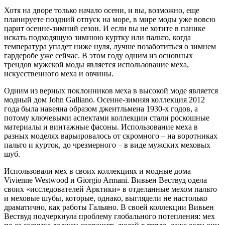
Хотя на дворе только начало осени, и вы, возможно, еще
планируете поздний отпуск на море, в мире моды уже вовсю
царит осенне-зимний сезон. И если вы не хотите в панике
искать подходящую зимнюю куртку или пальто, когда
температура упадет ниже нуля, лучше позаботиться о зимнем
гардеробе уже сейчас. В этом году одним из основных
трендов мужской моды является использование меха,
искусственного меха и овчины.
Одним из верных поклонников меха в высокой моде является
модный дом John Galliano. Осенне-зимняя коллекция 2012
года была навеяна образом джентльмена 1930-х годов, а
потому ключевыми аспектами коллекции стали роскошные
материалы и винтажные фасоны. Использование меха в
разных моделях варьировалось от скромного – на воротниках
пальто и курток, до чрезмерного – в виде мужских меховых
шуб.
Использовали мех в своих коллекциях и модные дома
Vivienne Westwood и Giorgio Armani. Вивьен Вествуд одела
своих «исследователей Арктики» в отделанные мехом пальто
и меховые шубы, которые, однако, выглядели не настолько
драматично, как работы Гальяно. В своей коллекции Вивьен
Вествуд подчеркнула проблему глобального потепления: мех