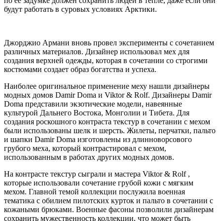
по ее задумке должен сохранить людей в тепле, даже если они
будут работать в суровых условиях Арктики.
Джорджио Армани вновь провел эксперименты с сочетанием
различных материалов. Дизайнер использовал мех для
создания верхней одежды, которая в сочетании со строгими
костюмами создает образ богатства и успеха.
Наиболее оригинальное применение меху нашли дизайнеры
модных домов Damir Doma и Viktor & Rolf. Дизайнеры Damir
Doma представили экзотические модели, навеянные
культурой Дальнего Востока, Монголии и Тибета. Для
создания роскошного контраста текстур в сочетании с мехом
были использованы шелк и шерсть. Жилеты, перчатки, пальто
и шапки Damir Doma изготовлены из длинноворсового
грубого меха, который контрастировал с мехом,
использованным в работах других модных домов.
На контрасте текстур сыграли и мастера Viktor & Rolf ,
которые использовали сочетание грубой кожи с мягким
мехом. Главной темой коллекции послужила военная
тематика с обилием пилотских курток и пальто в сочетании с
кожаными брюками. Военные фасоны позволили дизайнерам
сохранить мужественность коллекции, что может быть