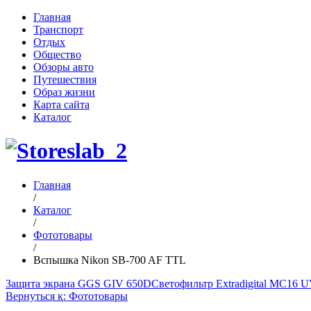
Главная
Транспорт
Отдых
Общество
Обзоры авто
Путешествия
Образ жизни
Карта сайта
Каталог
Главная
/
Каталог
/
Фототовары
/
Вспышка Nikon SB-700 AF TTL
Защита экрана GGS GIV 650D
Светофильтр Extradigital MC16 UV
Вернуться к: Фототовары