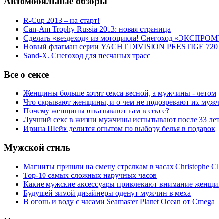
Автомобильные обзоры
R-Cup 2013 – на старт!
Can-Am Trophy Russia 2013: новая страница
Сделать «вездеход» из мотоцикла! Снегоход «ЭКСПРОМ
Новый флагман серии YACHT DIVISION PRESTIGE 720
Sand-X. Снегоход для песчаных трасс
Все о сексе
Женщины больше хотят секса весной, а мужчины - летом
Что скрывают женщины, и о чем не подозревают их муж
Почему женщины отказывают вам в сексе?
Лучший секс в жизни мужчины испытывают после 33 ле
Ирина Шейк делится опытом по выбору белья в подарок
Мужской стиль
Магниты пришли на смену стрелкам в часах Christophe Cl
Top-10 самых сложных наручных часов
Какие мужские аксессуары привлекают внимание женщи
Будущей зимой дизайнеры оденут мужчин в меха
В огонь и воду с часами Seamaster Planet Ocean от Omega