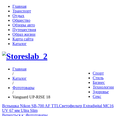
Главная
Транспорт
Отдых
Общество
Обзоры авто
Путешествия
Образ жизни
Карта сайта
Каталог
Главная
Спорт
/
Стиль
Каталог
Бизнес
/
Технологии
Фототовары
Здоровье
/
Секс
Vanguard UP-RISE 18
Вспышка Nikon SB-700 AF TTL
Светофильтр Extradigital MC16
UV 67 мм Ultra Slim
Вернуться к: Фототовары