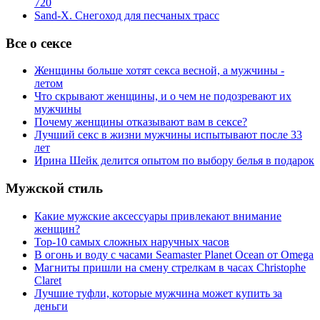
720
Sand-X. Снегоход для песчаных трасс
Все о сексе
Женщины больше хотят секса весной, а мужчины -
летом
Что скрывают женщины, и о чем не подозревают их
мужчины
Почему женщины отказывают вам в сексе?
Лучший секс в жизни мужчины испытывают после 33
лет
Ирина Шейк делится опытом по выбору белья в подарок
Мужской стиль
Какие мужские аксессуары привлекают внимание
женщин?
Top-10 самых сложных наручных часов
В огонь и воду с часами Seamaster Planet Ocean от Omega
Магниты пришли на смену стрелкам в часах Christophe
Claret
Лучшие туфли, которые мужчина может купить за
деньги