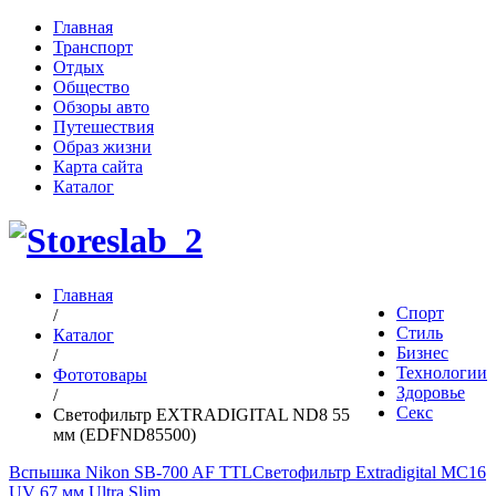
Главная
Транспорт
Отдых
Общество
Обзоры авто
Путешествия
Образ жизни
Карта сайта
Каталог
Главная
Спорт
/
Стиль
Каталог
Бизнес
/
Технологии
Фототовары
Здоровье
/
Секс
Светофильтр EXTRADIGITAL ND8 55
мм (EDFND85500)
Вспышка Nikon SB-700 AF TTL
Светофильтр Extradigital MC16
UV 67 мм Ultra Slim