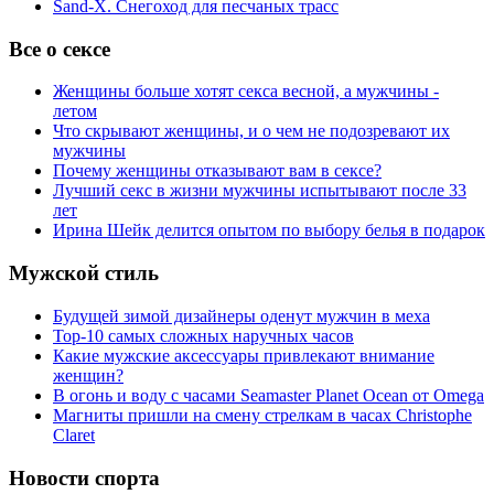
Sand-X. Снегоход для песчаных трасс
Все о сексе
Женщины больше хотят секса весной, а мужчины -
летом
Что скрывают женщины, и о чем не подозревают их
мужчины
Почему женщины отказывают вам в сексе?
Лучший секс в жизни мужчины испытывают после 33
лет
Ирина Шейк делится опытом по выбору белья в подарок
Мужской стиль
Будущей зимой дизайнеры оденут мужчин в меха
Top-10 самых сложных наручных часов
Какие мужские аксессуары привлекают внимание
женщин?
В огонь и воду с часами Seamaster Planet Ocean от Omega
Магниты пришли на смену стрелкам в часах Christophe
Claret
Новости спорта