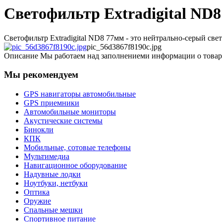
Светофильтр Extradigital ND8
Светофильтр Extradigital ND8 77мм - это нейтрально-серый све
pic_56d3867f8190c.jpg
Описание
Мы работаем над заполнениеми информации о товар
Мы рекомендуем
GPS навигаторы автомобильные
GPS приемники
Автомобильные мониторы
Акустические системы
Бинокли
КПК
Мобильные, сотовые телефоны
Мультимедиа
Навигационное оборудование
Надувные лодки
Ноутбуки, нетбуки
Оптика
Оружие
Спальные мешки
Спортивное питание