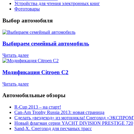
Устройства для чтения электронных книг
Фототовары
Выбор автомобиля
Выбираем семейный автомобиль
Читать далее
Модификация Citroen С2
Читать далее
Автомобильные обзоры
R-Cup 2013 – на старт!
Can-Am Trophy Russia 2013: новая страница
Сделать «вездеход» из мотоцикла! Снегоход «ЭКСПРОМ
Новый флагман серии YACHT DIVISION PRESTIGE 720
Sand-X. Снегоход для песчаных трасс