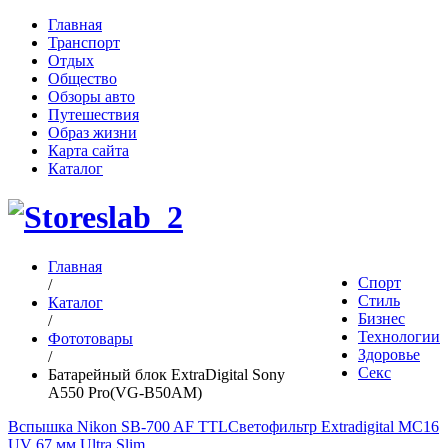
Главная
Транспорт
Отдых
Общество
Обзоры авто
Путешествия
Образ жизни
Карта сайта
Каталог
Главная
Спорт
/
Стиль
Каталог
Бизнес
/
Технологии
Фототовары
Здоровье
/
Секс
Батарейный блок ExtraDigital Sony
A550 Pro(VG-B50AM)
Вспышка Nikon SB-700 AF TTL
Светофильтр Extradigital MC16
UV 67 мм Ultra Slim