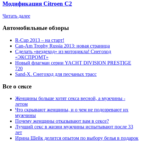
Модификация Citroen С2
Читать далее
Автомобильные обзоры
R-Cup 2013 – на старт!
Can-Am Trophy Russia 2013: новая страница
Сделать «вездеход» из мотоцикла! Снегоход
«ЭКСПРОМТ»
Новый флагман серии YACHT DIVISION PRESTIGE
720
Sand-X. Снегоход для песчаных трасс
Все о сексе
Женщины больше хотят секса весной, а мужчины -
летом
Что скрывают женщины, и о чем не подозревают их
мужчины
Почему женщины отказывают вам в сексе?
Лучший секс в жизни мужчины испытывают после 33
лет
Ирина Шейк делится опытом по выбору белья в подарок