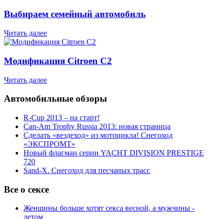
Выбираем семейный автомобиль
Читать далее
Модификация Citroen С2
Читать далее
Автомобильные обзоры
R-Cup 2013 – на старт!
Can-Am Trophy Russia 2013: новая страница
Сделать «вездеход» из мотоцикла! Снегоход
«ЭКСПРОМТ»
Новый флагман серии YACHT DIVISION PRESTIGE
720
Sand-X. Снегоход для песчаных трасс
Все о сексе
Женщины больше хотят секса весной, а мужчины -
летом