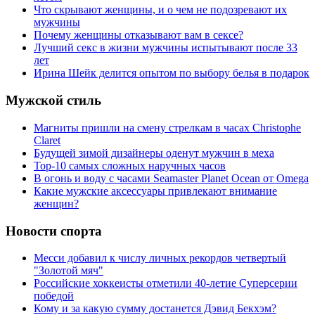
Что скрывают женщины, и о чем не подозревают их
мужчины
Почему женщины отказывают вам в сексе?
Лучший секс в жизни мужчины испытывают после 33
лет
Ирина Шейк делится опытом по выбору белья в подарок
Мужской стиль
Магниты пришли на смену стрелкам в часах Christophe
Claret
Будущей зимой дизайнеры оденут мужчин в меха
Top-10 самых сложных наручных часов
В огонь и воду с часами Seamaster Planet Ocean от Omega
Какие мужские аксессуары привлекают внимание
женщин?
Новости спорта
Месси добавил к числу личных рекордов четвертый
"Золотой мяч"
Российские хоккеисты отметили 40-летие Суперсерии
победой
Кому и за какую сумму достанется Дэвид Бекхэм?