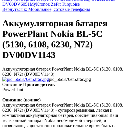
DV00DV6051
MyKronoz ZeFit Turquoise
Вернуться к: Мобильные, сотовые телефоны
Аккумуляторная батарея
PowerPlant Nokia BL-5C
(5130, 6108, 6230, N72)
DV00DV1143
Аккумуляторная батарея PowerPlant Nokia BL-5C (5130, 6108,
6230, N72) (DV00DV1143)
pic_56d376ef52f6c.jpg
Описание
Производитель
PowerPlant
Описание (полное)
Аккумуляторная батарея PowerPlant Nokia BL-5C (5130, 6108,
6230, N72) (DV00DV1143) - суперсовременная, легкая и
компактная аккумуляторная батарея, обеспечивающая Ваш
телефонный аппарат Nokia необходимой энергией, и
позволяющая достаточно продолжительное время быть на