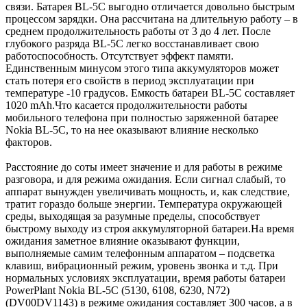
связи. Батарея BL-5C выгодно отличается довольно быстрым
процессом зарядки. Она рассчитана на длительную работу – в
среднем продолжительность работы от 3 до 4 лет. После
глубокого разряда BL-5C легко восстанавливает свою
работоспособность. Отсутствует эффект памяти.
Единственным минусом этого типа аккумуляторов может
стать потеря его свойств в период эксплуатации при
температуре -10 градусов. Емкость батареи BL-5C составляет
1020 mAh.Что касается продолжительности работы
мобильного телефона при полностью заряженной батарее
Nokia BL-5C, то на нее оказывают влияние несколько
факторов.
Расстояние до соты имеет значение и для работы в режиме
разговора, и для режима ожидания. Если сигнал слабый, то
аппарат вынужден увеличивать мощность, и, как следствие,
тратит гораздо больше энергии. Температура окружающей
среды, выходящая за разумные пределы, способствует
быстрому выходу из строя аккумуляторной батареи.На время
ожидания заметное влияние оказывают функции,
выполняемые самим телефонным аппаратом – подсветка
клавиш, вибрационный режим, уровень звонка и т.д. При
нормальных условиях эксплуатации, время работы батареи
PowerPlant Nokia BL-5C (5130, 6108, 6230, N72)
(DV00DV1143) в режиме ожидания составляет 300 часов, а в