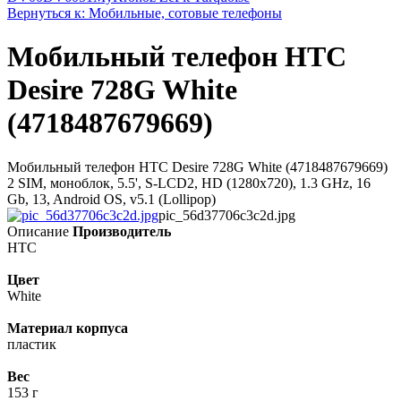
Вернуться к: Мобильные, сотовые телефоны
Мобильный телефон HTC
Desire 728G White
(4718487679669)
Мобильный телефон HTC Desire 728G White (4718487679669)
2 SIM, моноблок, 5.5', S-LCD2, HD (1280х720), 1.3 GHz, 16
Gb, 13, Android OS, v5.1 (Lollipop)
pic_56d37706c3c2d.jpg
Описание
Производитель
HTC
Цвет
White
Материал корпуса
пластик
Вес
153 г