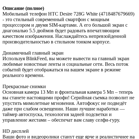
Описание (полное)
Мобильный телефон HTC Desire 728G White (4718487679669)
- это стильный современный смартфон с мощным
процессором и двумя SIM-картами. А его большой экран с
диагональю 5.5 дюймов будет радовать впечатляющим
качеством изображения. Наслаждайтесь непревзойденной
производительностью в стильном тонком корпусе.
Динамичный главный экран
Используя BlinkFeed, вы можете вывести на главный экран
любимые новостные ленты и социальные сети. Весь поток
событий будет отображаться на вашем экране в режиме
реального времени.
Прекрасные снимки
Основная камера 13 Мп и фронтальная камера 5 Мп – теперь
вы станете настоящими профи! Серийная съемка позволит не
упустить мимолетные мгновения. Автофокус не подведёт
даже при слабом освещении. Наши лучшие наработки —
таймер автоспуска, технология задней подсветки и
управление жестами – обеспечат вам славу селфи-гуру.
HD дисплей
Ваши фото и видеоролики станут еще ярче и реалистичнее на