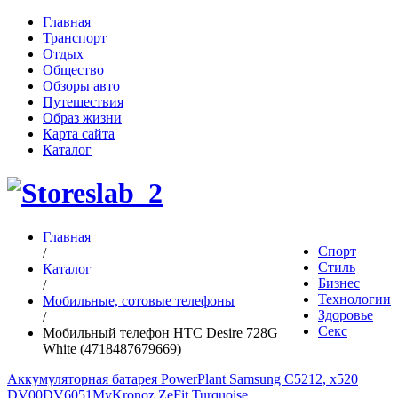
Главная
Транспорт
Отдых
Общество
Обзоры авто
Путешествия
Образ жизни
Карта сайта
Каталог
Главная
Спорт
/
Стиль
Каталог
Бизнес
/
Технологии
Мобильные, сотовые телефоны
Здоровье
/
Секс
Мобильный телефон HTC Desire 728G
White (4718487679669)
Аккумуляторная батарея PowerPlant Samsung C5212, x520
DV00DV6051
MyKronoz ZeFit Turquoise