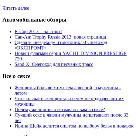
Читать далее
Автомобильные обзоры
R-Cup 2013 – на старт!
Can-Am Trophy Russia 2013: новая страница
Сделать «вездеход» из мотоцикла! Снегоход
«ЭКСПРОМТ»
Новый флагман серии YACHT DIVISION PRESTIGE
720
Sand-X. Снегоход для песчаных трасс
Все о сексе
Женщины больше хотят секса весной, а мужчины -
летом
Что скрывают женщины, и о чем не подозревают их
мужчины
Почему женщины отказывают вам в сексе?
Лучший секс в жизни мужчины испытывают после 33
лет
Ирина Шейк делится опытом по выбору белья в подарок