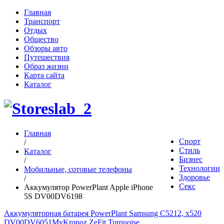
Главная
Транспорт
Отдых
Общество
Обзоры авто
Путешествия
Образ жизни
Карта сайта
Каталог
Главная
Спорт
/
Стиль
Каталог
Бизнес
/
Технологии
Мобильные, сотовые телефоны
Здоровье
/
Секс
Аккумулятор PowerPlant Apple iPhone
5S DV00DV6198
Аккумуляторная батарея PowerPlant Samsung C5212, x520
DV00DV6051
MyKronoz ZeFit Turquoise