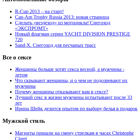
R-Cup 2013 – на старт!
Can-Am Trophy Russia 2013: новая страница
Сделать «вездеход» из мотоцикла! Снегоход
«ЭКСПРОМТ»
Новый флагман серии YACHT DIVISION PRESTIGE
720
Sand-X. Снегоход для песчаных трасс
Все о сексе
Женщины больше хотят секса весной, а мужчины -
летом
Что скрывают женщины, и о чем не подозревают их
мужчины
Почему женщины отказывают вам в сексе?
Лучший секс в жизни мужчины испытывают после 33
лет
Ирина Шейк делится опытом по выбору белья в подарок
Мужской стиль
Магниты пришли на смену стрелкам в часах Christophe
Claret