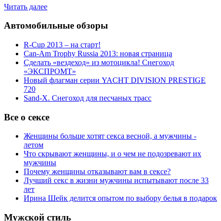
Читать далее
Автомобильные обзоры
R-Cup 2013 – на старт!
Can-Am Trophy Russia 2013: новая страница
Сделать «вездеход» из мотоцикла! Снегоход
«ЭКСПРОМТ»
Новый флагман серии YACHT DIVISION PRESTIGE
720
Sand-X. Снегоход для песчаных трасс
Все о сексе
Женщины больше хотят секса весной, а мужчины -
летом
Что скрывают женщины, и о чем не подозревают их
мужчины
Почему женщины отказывают вам в сексе?
Лучший секс в жизни мужчины испытывают после 33
лет
Ирина Шейк делится опытом по выбору белья в подарок
Мужской стиль