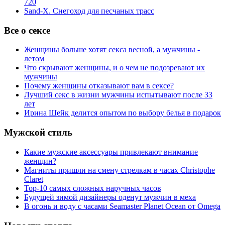
720
Sand-X. Снегоход для песчаных трасс
Все о сексе
Женщины больше хотят секса весной, а мужчины -
летом
Что скрывают женщины, и о чем не подозревают их
мужчины
Почему женщины отказывают вам в сексе?
Лучший секс в жизни мужчины испытывают после 33
лет
Ирина Шейк делится опытом по выбору белья в подарок
Мужской стиль
Какие мужские аксессуары привлекают внимание
женщин?
Магниты пришли на смену стрелкам в часах Christophe
Claret
Top-10 самых сложных наручных часов
Будущей зимой дизайнеры оденут мужчин в меха
В огонь и воду с часами Seamaster Planet Ocean от Omega