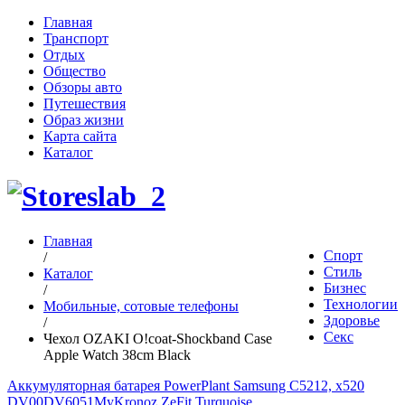
Главная
Транспорт
Отдых
Общество
Обзоры авто
Путешествия
Образ жизни
Карта сайта
Каталог
Главная
Спорт
/
Стиль
Каталог
Бизнес
/
Технологии
Мобильные, сотовые телефоны
Здоровье
/
Секс
Чехол OZAKI O!coat-Shockband Case
Apple Watch 38cm Black
Аккумуляторная батарея PowerPlant Samsung C5212, x520
DV00DV6051
MyKronoz ZeFit Turquoise