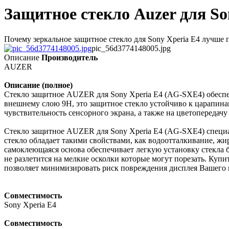
Защитное стекло Auzer для So
Почему зеркальное защитное стекло для Sony Xperia E4 лучше п
pic_56d3774148005.jpg
Описание
Производитель
AUZER
Описание (полное)
Стекло защитное AUZER для Sony Xperia E4 (AG-SXE4) обеспеч
внешнему слою 9Н, это защитное стекло устойчиво к царапинам
чувствительность сенсорного экрана, а также на цветопередач
Стекло защитное AUZER для Sony Xperia E4 (AG-SXE4) специал
стекло обладает такими свойствами, как водоотталкивание, жи
самоклеющаяся основа обеспечивает легкую установку стекла б
не разлетится на мелкие осколки которые могут порезать. Ку
позволяет минимизировать риск повреждения дисплея Вашего 
Совместимость
Sony Xperia E4
Совместимость