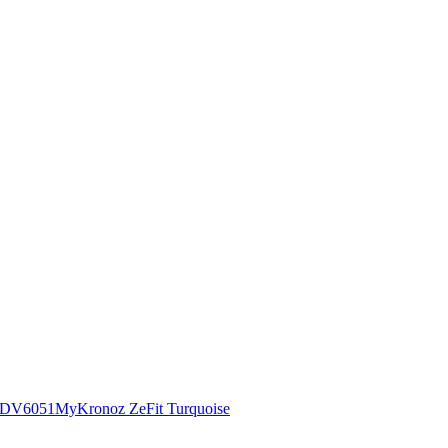
00DV6051
MyKronoz ZeFit Turquoise