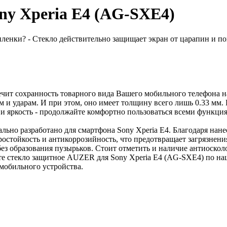
ny Xperia E4 (AG-SXE4)
ленки? - Стекло действительно защищает экран от царапин и пов
ит сохранность товарного вида Вашего мобильного телефона на
 и ударам. И при этом, оно имеет толщину всего лишь 0.33 мм. 
у и яркость - продолжайте комфортно пользоваться всеми функц
ьно разработано для смартфона Sony Xperia E4. Благодаря нан
ростойкость и антикоррозийность, что предотвращает загрязнени
ез образования пузырьков. Стоит отметить и наличие антиосколо
пите стекло защитное AUZER для Sony Xperia E4 (AG-SXE4) по н
мобильного устройства.