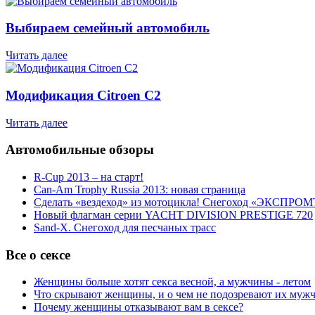
Выбираем семейный автомобиль
Читать далее
Модификация Citroen С2
Читать далее
Автомобильные обзоры
R-Cup 2013 – на старт!
Can-Am Trophy Russia 2013: новая страница
Сделать «вездеход» из мотоцикла! Снегоход «ЭКСПРОМ
Новый флагман серии YACHT DIVISION PRESTIGE 720
Sand-X. Снегоход для песчаных трасс
Все о сексе
Женщины больше хотят секса весной, а мужчины - летом
Что скрывают женщины, и о чем не подозревают их муж
Почему женщины отказывают вам в сексе?