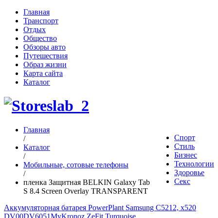
Главная
Транспорт
Отдых
Общество
Обзоры авто
Путешествия
Образ жизни
Карта сайта
Каталог
Главная
Спорт
/
Стиль
Каталог
Бизнес
/
Технологии
Мобильные, сотовые телефоны
Здоровье
/
Секс
пленка Защитная BELKIN Galaxy Tab
S 8.4 Screen Overlay TRANSPARENT
Аккумуляторная батарея PowerPlant Samsung C5212, x520
DV00DV6051
MyKronoz ZeFit Turquoise