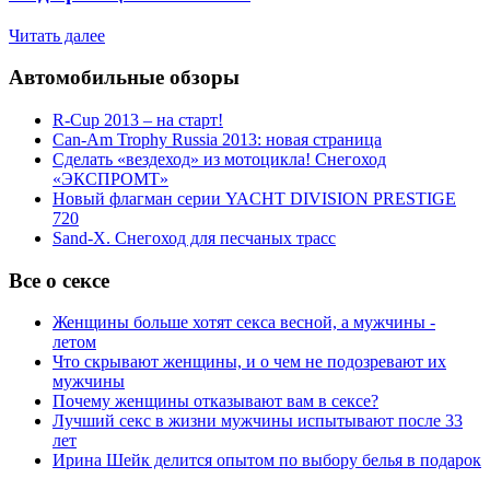
Читать далее
Автомобильные обзоры
R-Cup 2013 – на старт!
Can-Am Trophy Russia 2013: новая страница
Сделать «вездеход» из мотоцикла! Снегоход
«ЭКСПРОМТ»
Новый флагман серии YACHT DIVISION PRESTIGE
720
Sand-X. Снегоход для песчаных трасс
Все о сексе
Женщины больше хотят секса весной, а мужчины -
летом
Что скрывают женщины, и о чем не подозревают их
мужчины
Почему женщины отказывают вам в сексе?
Лучший секс в жизни мужчины испытывают после 33
лет
Ирина Шейк делится опытом по выбору белья в подарок