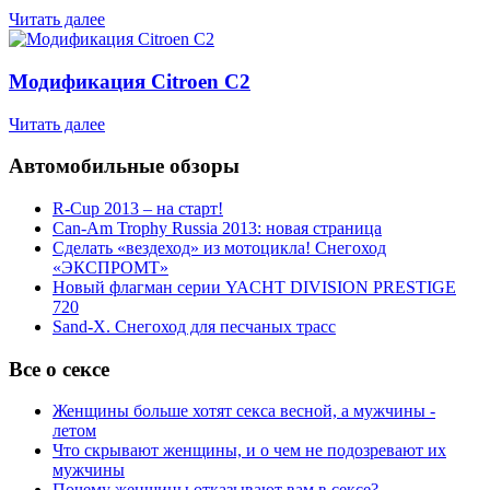
Читать далее
Модификация Citroen С2
Читать далее
Автомобильные обзоры
R-Cup 2013 – на старт!
Can-Am Trophy Russia 2013: новая страница
Сделать «вездеход» из мотоцикла! Снегоход
«ЭКСПРОМТ»
Новый флагман серии YACHT DIVISION PRESTIGE
720
Sand-X. Снегоход для песчаных трасс
Все о сексе
Женщины больше хотят секса весной, а мужчины -
летом
Что скрывают женщины, и о чем не подозревают их
мужчины
Почему женщины отказывают вам в сексе?