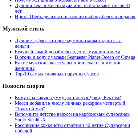
Лучший секс в жизни мужчины испытывают после 33
лет
Ирина Шейк делится опытом по выбору белья в подарок
Мужской стиль
Лучшие туфли, которые мужчина может купить за
деньги
Будущей зимой дизайнеры оденут мужчин в меха
В огонь и воду с часами Seamaster Planet Ocean от Omega
Какие мужские аксессуары привлекают внимание
женщин?
Top-10 самых сложных наручных часов
Новости спорта
Кому и за какую сумму достанется Дэвид Бекхэм?
Месси добавил к числу личных рекордов четвертый
"Золотой мяч"
Вспомните детство верхом на карбоновых суперсанях
Snolo Stealth-X
Российские хоккеисты отметили 40-летие Суперсерии
победой