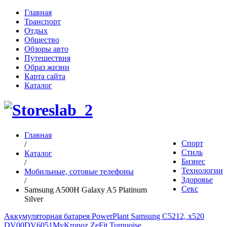
Главная
Транспорт
Отдых
Общество
Обзоры авто
Путешествия
Образ жизни
Карта сайта
Каталог
Главная
Спорт
/
Стиль
Каталог
Бизнес
/
Технологии
Мобильные, сотовые телефоны
Здоровье
/
Секс
Samsung A500H Galaxy A5 Platinum
Silver
Аккумуляторная батарея PowerPlant Samsung C5212, x520
DV00DV6051
MyKronoz ZeFit Turquoise