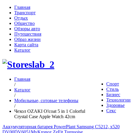
Главная
Транспорт
Отдых
Общество
Обзоры авто
Путешествия
Образ жизни
Карта сайта
Каталог
Главная
Спорт
/
Стиль
Каталог
Бизнес
/
Технологии
Мобильные, сотовые телефоны
Здоровье
/
Секс
Чехол OZAKI O!coat 5 in 1 Colorful
Crystal Case Apple Watch 42cm
Аккумуляторная батарея PowerPlant Samsung C5212, x520
DV00DV6051
MyKronoz ZeFit Turquoise