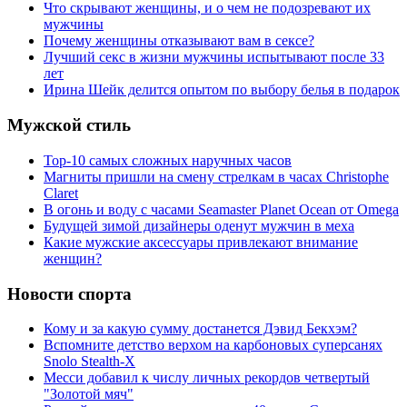
Что скрывают женщины, и о чем не подозревают их
мужчины
Почему женщины отказывают вам в сексе?
Лучший секс в жизни мужчины испытывают после 33
лет
Ирина Шейк делится опытом по выбору белья в подарок
Мужской стиль
Top-10 самых сложных наручных часов
Магниты пришли на смену стрелкам в часах Christophe
Claret
В огонь и воду с часами Seamaster Planet Ocean от Omega
Будущей зимой дизайнеры оденут мужчин в меха
Какие мужские аксессуары привлекают внимание
женщин?
Новости спорта
Кому и за какую сумму достанется Дэвид Бекхэм?
Вспомните детство верхом на карбоновых суперсанях
Snolo Stealth-X
Месси добавил к числу личных рекордов четвертый
"Золотой мяч"