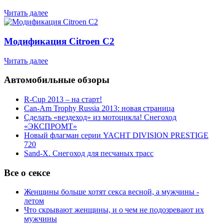
Читать далее
Модификация Citroen С2
Читать далее
Автомобильные обзоры
R-Cup 2013 – на старт!
Can-Am Trophy Russia 2013: новая страница
Сделать «вездеход» из мотоцикла! Снегоход
«ЭКСПРОМТ»
Новый флагман серии YACHT DIVISION PRESTIGE
720
Sand-X. Снегоход для песчаных трасс
Все о сексе
Женщины больше хотят секса весной, а мужчины -
летом
Что скрывают женщины, и о чем не подозревают их
мужчины