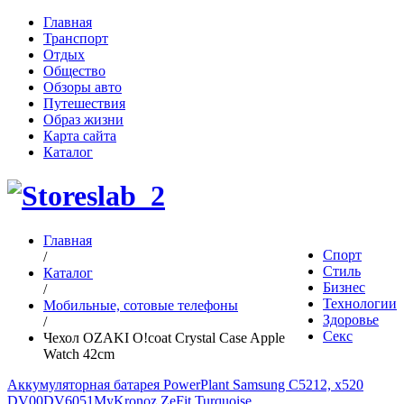
Главная
Транспорт
Отдых
Общество
Обзоры авто
Путешествия
Образ жизни
Карта сайта
Каталог
Главная
Спорт
/
Стиль
Каталог
Бизнес
/
Технологии
Мобильные, сотовые телефоны
Здоровье
/
Секс
Чехол OZAKI O!coat Crystal Case Apple
Watch 42cm
Аккумуляторная батарея PowerPlant Samsung C5212, x520
DV00DV6051
MyKronoz ZeFit Turquoise