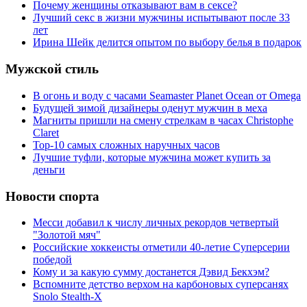
Почему женщины отказывают вам в сексе?
Лучший секс в жизни мужчины испытывают после 33
лет
Ирина Шейк делится опытом по выбору белья в подарок
Мужской стиль
В огонь и воду с часами Seamaster Planet Ocean от Omega
Будущей зимой дизайнеры оденут мужчин в меха
Магниты пришли на смену стрелкам в часах Christophe
Claret
Top-10 самых сложных наручных часов
Лучшие туфли, которые мужчина может купить за
деньги
Новости спорта
Месси добавил к числу личных рекордов четвертый
"Золотой мяч"
Российские хоккеисты отметили 40-летие Суперсерии
победой
Кому и за какую сумму достанется Дэвид Бекхэм?
Вспомните детство верхом на карбоновых суперсанях
Snolo Stealth-X