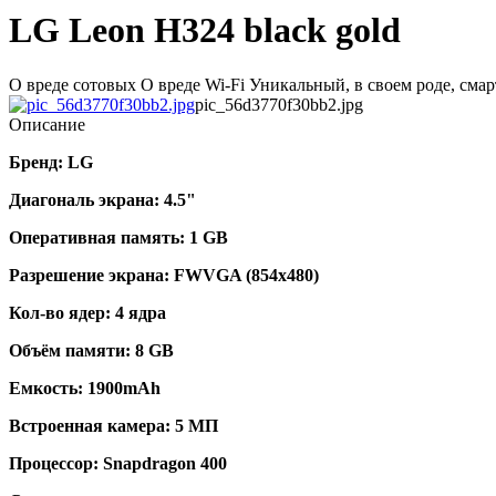
LG Leon H324 black gold
О вреде сотовых О вреде Wi-Fi Уникальный, в своем роде, смар
pic_56d3770f30bb2.jpg
Описание
Бренд:
LG
Диагональ экрана:
4.5"
Оперативная память:
1 GB
Разрешение экрана:
FWVGA (854х480)
Кол-во ядер:
4 ядра
Объём памяти:
8 GB
Емкость:
1900mAh
Встроенная камера:
5 МП
Процессор:
Snapdragon 400