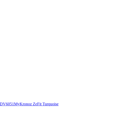
00DV6051
MyKronoz ZeFit Turquoise