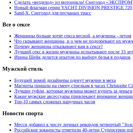
Сделать «вездеход» из мотоцикла! Снегоход «ЭКСПРОМ
Новый флагман серии YACHT DIVISION PRESTIGE 720
Sand-X. Снегоход для песчаных трасс
Все о сексе
Женщины больше хотят секса весной, а мужчины - летом
Что скрывают женщины, и о чем не подозревают их муж
Почему женщины отказывают вам в сексе?
Лучший секс в жизни мужчины испытывают после 33 ле
Ирина Шейк делится опытом по выбору белья в подарок
Мужской стиль
Будущей зимой дизайнеры оденут мужчин в меха
Магниты пришли на смену стрелкам в часах Christophe Cl
Лучшие туфли, которые мужчина может купить за деньги
Какие мужские аксессуары привлекают внимание женщи
Top-10 самых сложных наручных часов
Новости спорта
Месси добавил к числу личных рекордов четвертый "Зол
Российские хоккеисты отметили 40-летие Суперсерии по