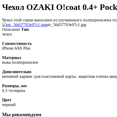
Чехол OZAKI O!coat 0.4+ Pocke
Чехол этой серии выполнен из улучшенного полипропилена тол
pic_56d37703e97c1.jpg
Описание
Тип
чехол
Совместимость
iPhone 6/6S Plus
Материал
кожа полипропилен
Дополнительно
внешний карман /для пластиковой карты. защитная пленка ми
Размеры, мм
0.3 /толщина
Цвет
черный
Мы рекомендуем