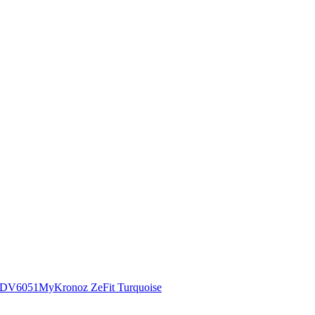
00DV6051
MyKronoz ZeFit Turquoise