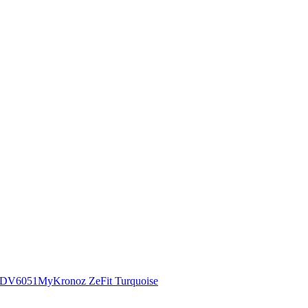
00DV6051
MyKronoz ZeFit Turquoise