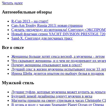
Читать далее
Автомобильные обзоры
R-Cup 2013 – на старт!
Can-Am Trophy Russia 2013: новая страница
Сделать «вездеход» из мотоцикла! Снегоход «ЭКСПРОМ
Новый флагман серии YACHT DIVISION PRESTIGE 720
Sand-X. Снегоход для песчаных трасс
Все о сексе
Женщины больше хотят секса весной, а мужчины - летом
Что скрывают женщины, и о чем не подозревают их муж
Почему женщины отказывают вам в сексе?
Лучший секс в жизни мужчины испытывают после 33 ле
Ирина Шейк делится опытом по выбору белья в подарок
Мужской стиль
Лучшие туфли, которые мужчина может купить за деньги
Будущей зимой дизайнеры оденут мужчин в меха
Магниты пришли на смену стрелкам в часах Christophe Cl
В огонь и воду с часами Seamaster Planet Ocean от Omega