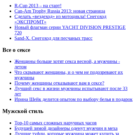
R-Cup 2013 – на старт!
Can-Am Trophy Russia 2013: новая страница
Сделать «вездеход» из мотоцикла! Снегоход
«ЭКСПРОМТ»
Новый флагман серии YACHT DIVISION PRESTIGE
720
Sand-X. Снегоход для песчаных трасс
Все о сексе
Женщины больше хотят секса весной, а мужчины -
летом
Что скрывают женщины, и о чем не подозревают их
мужчины
Почему женщины отказывают вам в сексе?
Лучший секс в жизни мужчины испытывают после 33
лет
Ирина Шейк делится опытом по выбору белья в подарок
Мужской стиль
Top-10 самых сложных наручных часов
Будущей зимой дизайнеры оденут мужчин в меха
Лучшие туфли, которые мужчина может купить за