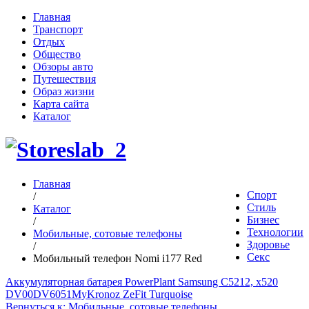
Главная
Транспорт
Отдых
Общество
Обзоры авто
Путешествия
Образ жизни
Карта сайта
Каталог
Главная
Спорт
/
Стиль
Каталог
Бизнес
/
Технологии
Мобильные, сотовые телефоны
Здоровье
/
Секс
Мобильный телефон Nomi i177 Red
Аккумуляторная батарея PowerPlant Samsung C5212, x520
DV00DV6051
MyKronoz ZeFit Turquoise
Вернуться к: Мобильные, сотовые телефоны