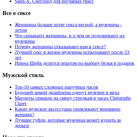
Sand-X. Снегоход для песчаных трасс
Все о сексе
Женщины больше хотят секса весной, а мужчины -
летом
Что скрывают женщины, и о чем не подозревают их
мужчины
Почему женщины отказывают вам в сексе?
Лучший секс в жизни мужчины испытывают после 33
лет
Ирина Шейк делится опытом по выбору белья в подарок
Мужской стиль
Top-10 самых сложных наручных часов
Будущей зимой дизайнеры оденут мужчин в меха
Магниты пришли на смену стрелкам в часах Christophe
Claret
Какие мужские аксессуары привлекают внимание
женщин?
Лучшие туфли, которые мужчина может купить за
деньги