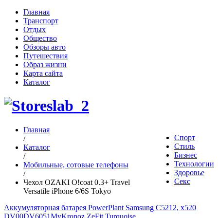
Главная
Транспорт
Отдых
Общество
Обзоры авто
Путешествия
Образ жизни
Карта сайта
Каталог
Главная
Спорт
/
Стиль
Каталог
Бизнес
/
Технологии
Мобильные, сотовые телефоны
Здоровье
/
Секс
Чехол OZAKI O!coat 0.3+ Travel
Versatile iPhone 6/6S Tokyo
Аккумуляторная батарея PowerPlant Samsung C5212, x520
DV00DV6051
MyKronoz ZeFit Turquoise