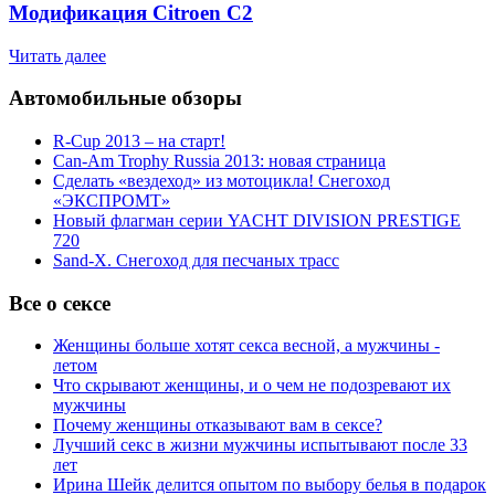
Модификация Citroen С2
Читать далее
Автомобильные обзоры
R-Cup 2013 – на старт!
Can-Am Trophy Russia 2013: новая страница
Сделать «вездеход» из мотоцикла! Снегоход
«ЭКСПРОМТ»
Новый флагман серии YACHT DIVISION PRESTIGE
720
Sand-X. Снегоход для песчаных трасс
Все о сексе
Женщины больше хотят секса весной, а мужчины -
летом
Что скрывают женщины, и о чем не подозревают их
мужчины
Почему женщины отказывают вам в сексе?
Лучший секс в жизни мужчины испытывают после 33
лет
Ирина Шейк делится опытом по выбору белья в подарок