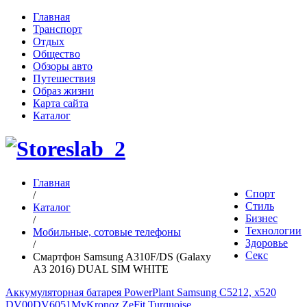
Главная
Транспорт
Отдых
Общество
Обзоры авто
Путешествия
Образ жизни
Карта сайта
Каталог
Главная
Спорт
/
Стиль
Каталог
Бизнес
/
Технологии
Мобильные, сотовые телефоны
Здоровье
/
Секс
Смартфон Samsung A310F/DS (Galaxy
A3 2016) DUAL SIM WHITE
Аккумуляторная батарея PowerPlant Samsung C5212, x520
DV00DV6051
MyKronoz ZeFit Turquoise