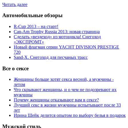
Читать далее
Автомобильные обзоры
R-Cup 2013 – на старт!
Can-Am Trophy Russia 2013: новая страница
Сделать «вездеход» из мотоцикла! Снегоход
«ЭКСПРОМТ»
Новый флагман серии YACHT DIVISION PRESTIGE
720
Sand-X. Снегоход для песчаных трасс
Все о сексе
Женщины больше хотят секса весной, а мужчины -
летом
Что скрывают женщины, и о чем не подозревают их
мужчины
Почему женщины отказывают вам в сексе?
Лучший секс в жизни мужчины испытывают после 33
лет
Ирина Шейк делится опытом по выбору белья в подарок
Мужской стиль