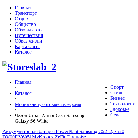
Главная
Транспорт
Отдых
Общество
Обзоры авто
Путешествия
Образ жизни
Карта сайта
Каталог
Главная
Спорт
/
Стиль
Каталог
Бизнес
/
Технологии
Мобильные, сотовые телефоны
Здоровье
/
Секс
Чехол Urban Armor Gear Samsung
Galaxy S6 White
Аккумуляторная батарея PowerPlant Samsung C5212, x520
DV00DV6051
MyKronoz ZeFit Turquoise