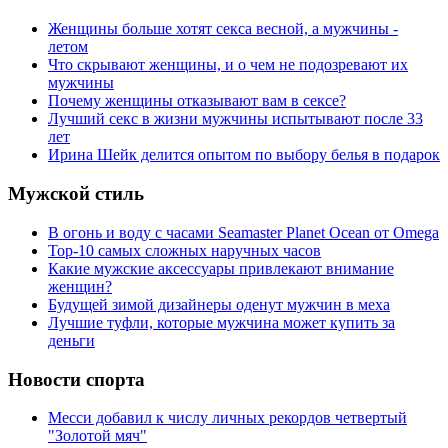
Женщины больше хотят секса весной, а мужчины -
летом
Что скрывают женщины, и о чем не подозревают их
мужчины
Почему женщины отказывают вам в сексе?
Лучший секс в жизни мужчины испытывают после 33
лет
Ирина Шейк делится опытом по выбору белья в подарок
Мужской стиль
В огонь и воду с часами Seamaster Planet Ocean от Omega
Top-10 самых сложных наручных часов
Какие мужские аксессуары привлекают внимание
женщин?
Будущей зимой дизайнеры оденут мужчин в меха
Лучшие туфли, которые мужчина может купить за
деньги
Новости спорта
Месси добавил к числу личных рекордов четвертый
"Золотой мяч"