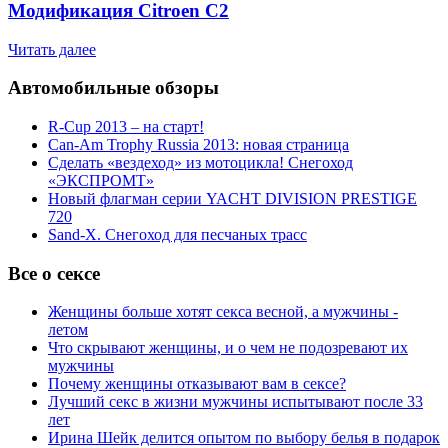
Модификация Citroen С2
Читать далее
Автомобильные обзоры
R-Cup 2013 – на старт!
Can-Am Trophy Russia 2013: новая страница
Сделать «вездеход» из мотоцикла! Снегоход
«ЭКСПРОМТ»
Новый флагман серии YACHT DIVISION PRESTIGE
720
Sand-X. Снегоход для песчаных трасс
Все о сексе
Женщины больше хотят секса весной, а мужчины -
летом
Что скрывают женщины, и о чем не подозревают их
мужчины
Почему женщины отказывают вам в сексе?
Лучший секс в жизни мужчины испытывают после 33
лет
Ирина Шейк делится опытом по выбору белья в подарок