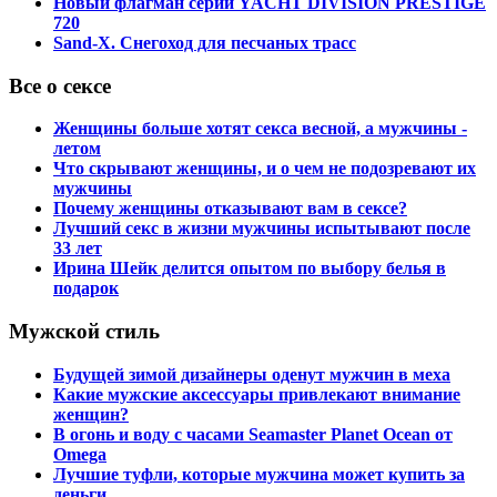
Новый флагман серии YACHT DIVISION PRESTIGE
720
Sand-X. Снегоход для песчаных трасс
Все о сексе
Женщины больше хотят секса весной, а мужчины -
летом
Что скрывают женщины, и о чем не подозревают их
мужчины
Почему женщины отказывают вам в сексе?
Лучший секс в жизни мужчины испытывают после
33 лет
Ирина Шейк делится опытом по выбору белья в
подарок
Мужской стиль
Будущей зимой дизайнеры оденут мужчин в меха
Какие мужские аксессуары привлекают внимание
женщин?
В огонь и воду с часами Seamaster Planet Ocean от
Omega
Лучшие туфли, которые мужчина может купить за
деньги