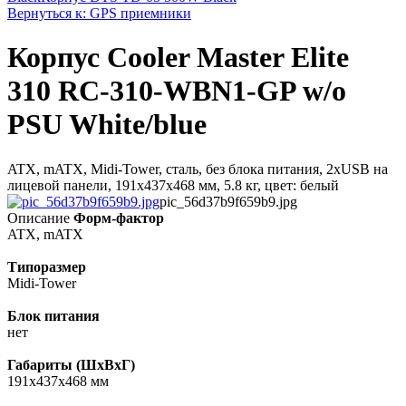
Вернуться к: GPS приемники
Корпус Cooler Master Elite
310 RC-310-WBN1-GP w/o
PSU White/blue
ATX, mATX, Midi-Tower, сталь, без блока питания, 2xUSB на
лицевой панели, 191x437x468 мм, 5.8 кг, цвет: белый
pic_56d37b9f659b9.jpg
Описание
Форм-фактор
ATX, mATX
Типоразмер
Midi-Tower
Блок питания
нет
Габариты (ШхВхГ)
191x437x468 мм