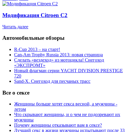
Модификация Citroen С2
Читать далее
Автомобильные обзоры
R-Cup 2013 – на старт!
Can-Am Trophy Russia 2013: новая страница
Сделать «вездеход» из мотоцикла! Снегоход
«ЭКСПРОМТ»
Новый флагман серии YACHT DIVISION PRESTIGE
720
Sand-X. Снегоход для песчаных трасс
Все о сексе
Женщины больше хотят секса весной, а мужчины -
летом
Что скрывают женщины, и о чем не подозревают их
мужчины
Почему женщины отказывают вам в сексе?
Лучший секс в жизни мужчины испытывают после 33