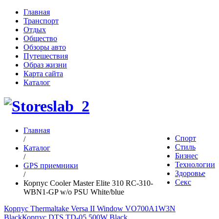
Главная
Транспорт
Отдых
Общество
Обзоры авто
Путешествия
Образ жизни
Карта сайта
Каталог
Главная
Спорт
/
Стиль
Каталог
Бизнес
/
Технологии
GPS приемники
Здоровье
/
Секс
Корпус Cooler Master Elite 310 RC-310-
WBN1-GP w/o PSU White/blue
Корпус Thermaltake Versa II Window VO700A1W3N
Black
Корпус DTS TD-05 500W Black