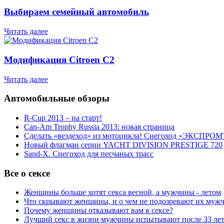
Выбираем семейный автомобиль
Читать далее
Модификация Citroen С2
Читать далее
Автомобильные обзоры
R-Cup 2013 – на старт!
Can-Am Trophy Russia 2013: новая страница
Сделать «вездеход» из мотоцикла! Снегоход «ЭКСПРОМ
Новый флагман серии YACHT DIVISION PRESTIGE 720
Sand-X. Снегоход для песчаных трасс
Все о сексе
Женщины больше хотят секса весной, а мужчины - летом
Что скрывают женщины, и о чем не подозревают их муж
Почему женщины отказывают вам в сексе?
Лучший секс в жизни мужчины испытывают после 33 ле