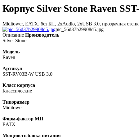
Корпус Silver Stone Raven SS
Miditower, EATX, без БП, 2xAudio, 2xUSB 3.0, прозрачная стен
pic_56d37b29908d5.jpg
Описание
Производитель
Silver Stone
Модель
Raven
Артикул
SST-RV03B-W USB 3.0
Класс корпуса
Классические
Типоразмер
Miditower
Форм-фактор МП
EATX
Мощность блока питания