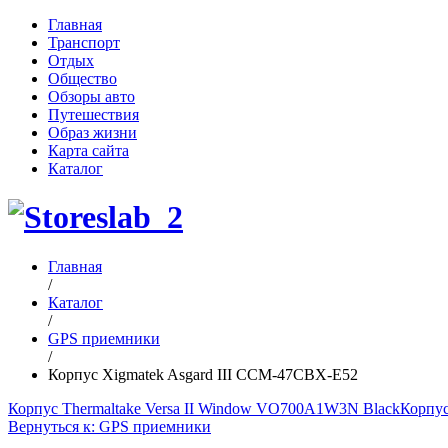
Главная
Транспорт
Отдых
Общество
Обзоры авто
Путешествия
Образ жизни
Карта сайта
Каталог
Главная
/
Каталог
/
GPS приемники
/
Корпус Xigmatek Asgard III CCM-47CBX-E52
Корпус Thermaltake Versa II Window VO700A1W3N Black
Корпус
Вернуться к: GPS приемники