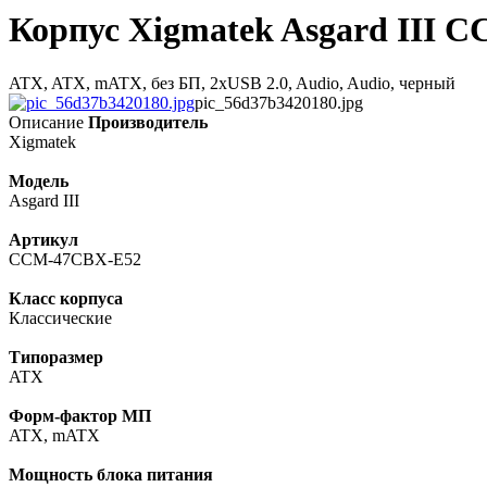
Корпус Xigmatek Asgard III 
ATX, ATX, mATX, без БП, 2xUSB 2.0, Audio, Audio, черный
pic_56d37b3420180.jpg
Описание
Производитель
Xigmatek
Модель
Asgard III
Артикул
CCM-47CBX-E52
Класс корпуса
Классические
Типоразмер
ATX
Форм-фактор МП
ATX, mATX
Мощность блока питания