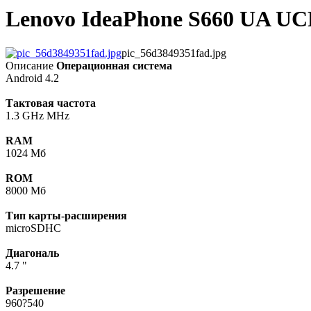
Lenovo IdeaPhone S660 UA UCR
pic_56d3849351fad.jpg
Описание
Операционная система
Android 4.2
Тактовая частота
1.3 GHz MHz
RAM
1024 Мб
ROM
8000 Мб
Тип карты-расширения
microSDHC
Диагональ
4.7 "
Разрешение
960?540