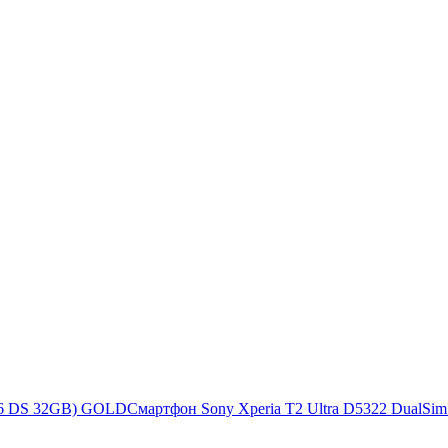
S6 DS 32GB) GOLD
Смартфон Sony Xperia T2 Ultra D5322 DualSim