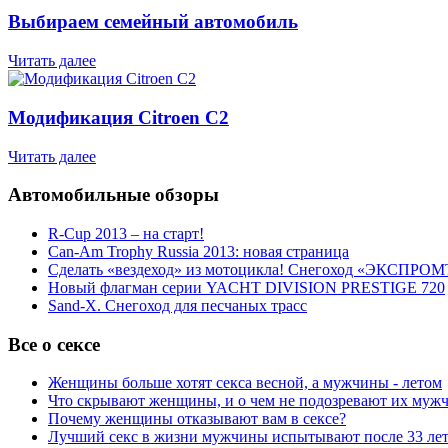
Выбираем семейный автомобиль
Читать далее
Модификация Citroen С2
Читать далее
Автомобильные обзоры
R-Cup 2013 – на старт!
Can-Am Trophy Russia 2013: новая страница
Сделать «вездеход» из мотоцикла! Снегоход «ЭКСПРОМ
Новый флагман серии YACHT DIVISION PRESTIGE 720
Sand-X. Снегоход для песчаных трасс
Все о сексе
Женщины больше хотят секса весной, а мужчины - летом
Что скрывают женщины, и о чем не подозревают их муж
Почему женщины отказывают вам в сексе?
Лучший секс в жизни мужчины испытывают после 33 ле