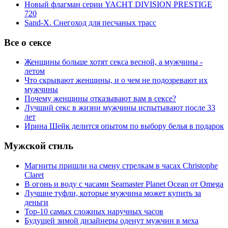
Новый флагман серии YACHT DIVISION PRESTIGE
720
Sand-X. Снегоход для песчаных трасс
Все о сексе
Женщины больше хотят секса весной, а мужчины -
летом
Что скрывают женщины, и о чем не подозревают их
мужчины
Почему женщины отказывают вам в сексе?
Лучший секс в жизни мужчины испытывают после 33
лет
Ирина Шейк делится опытом по выбору белья в подарок
Мужской стиль
Магниты пришли на смену стрелкам в часах Christophe
Claret
В огонь и воду с часами Seamaster Planet Ocean от Omega
Лучшие туфли, которые мужчина может купить за
деньги
Top-10 самых сложных наручных часов
Будущей зимой дизайнеры оденут мужчин в меха