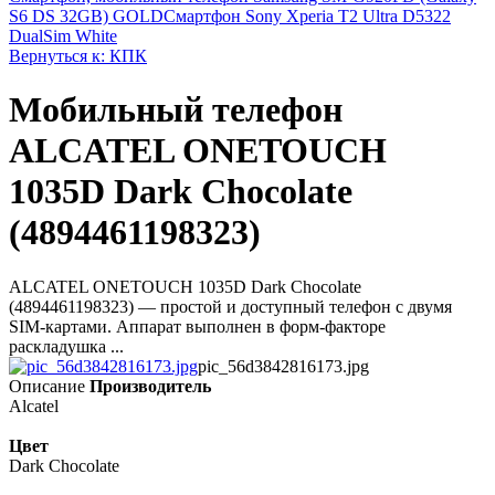
S6 DS 32GB) GOLD
Смартфон Sony Xperia T2 Ultra D5322
DualSim White
Вернуться к: КПК
Мобильный телефон
ALCATEL ONETOUCH
1035D Dark Chocolate
(4894461198323)
ALCATEL ONETOUCH 1035D Dark Chocolate
(4894461198323) — простой и доступный телефон с двумя
SIM-картами. Аппарат выполнен в форм-факторе
раскладушка ...
pic_56d3842816173.jpg
Описание
Производитель
Alcatel
Цвет
Dark Chocolate