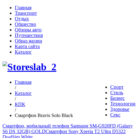
Главная
Транспорт
Отдых
Общество
Обзоры авто
Путешествия
Образ жизни
Карта сайта
Каталог
Главная
Спорт
/
Стиль
Каталог
Бизнес
/
Технологии
КПК
Здоровье
/
Секс
Смартфон Bravis Solo Black
Смартфон, мобильный телефон Samsung SM-G920FD (Galaxy
S6 DS 32GB) GOLD
Смартфон Sony Xperia T2 Ultra D5322
DualSim White