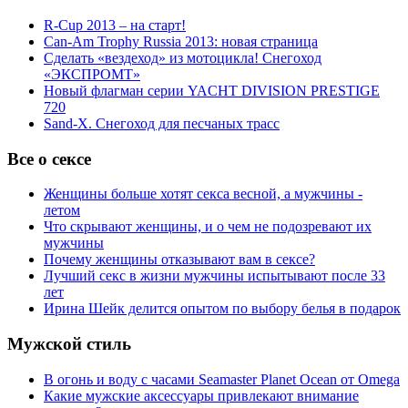
R-Cup 2013 – на старт!
Can-Am Trophy Russia 2013: новая страница
Сделать «вездеход» из мотоцикла! Снегоход
«ЭКСПРОМТ»
Новый флагман серии YACHT DIVISION PRESTIGE
720
Sand-X. Снегоход для песчаных трасс
Все о сексе
Женщины больше хотят секса весной, а мужчины -
летом
Что скрывают женщины, и о чем не подозревают их
мужчины
Почему женщины отказывают вам в сексе?
Лучший секс в жизни мужчины испытывают после 33
лет
Ирина Шейк делится опытом по выбору белья в подарок
Мужской стиль
В огонь и воду с часами Seamaster Planet Ocean от Omega
Какие мужские аксессуары привлекают внимание