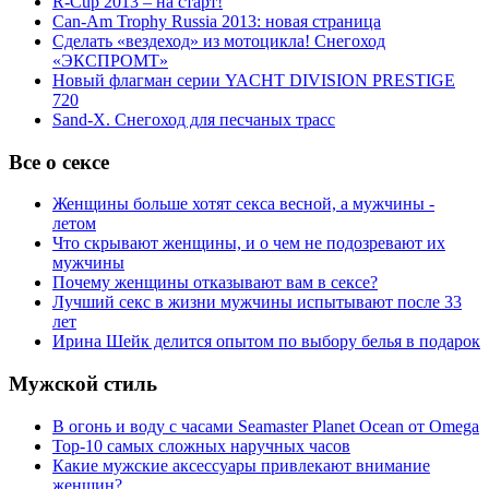
R-Cup 2013 – на старт!
Can-Am Trophy Russia 2013: новая страница
Сделать «вездеход» из мотоцикла! Снегоход
«ЭКСПРОМТ»
Новый флагман серии YACHT DIVISION PRESTIGE
720
Sand-X. Снегоход для песчаных трасс
Все о сексе
Женщины больше хотят секса весной, а мужчины -
летом
Что скрывают женщины, и о чем не подозревают их
мужчины
Почему женщины отказывают вам в сексе?
Лучший секс в жизни мужчины испытывают после 33
лет
Ирина Шейк делится опытом по выбору белья в подарок
Мужской стиль
В огонь и воду с часами Seamaster Planet Ocean от Omega
Top-10 самых сложных наручных часов
Какие мужские аксессуары привлекают внимание
женщин?