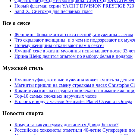
Сделать «вездеход» из мотоцикла! Снегоход «ЭКСПРОМ
Новый флагман серии YACHT DIVISION PRESTIGE 720
Sand-X. Снегоход для песчаных трасс
Все о сексе
Женщины больше хотят секса весной, а мужчины - летом
Что скрывают женщины, и о чем не подозревают их муж
Почему женщины отказывают вам в сексе?
Лучший секс в жизни мужчины испытывают после 33 ле
Ирина Шейк делится опытом по выбору белья в подарок
Мужской стиль
Лучшие туфли, которые мужчина может купить за деньги
Магниты пришли на смену стрелкам в часах Christophe Cl
Какие мужские аксессуары привлекают внимание женщи
Top-10 самых сложных наручных часов
В огонь и воду с часами Seamaster Planet Ocean от Omega
Новости спорта
Кому и за какую сумму достанется Дэвид Бекхэм?
Российские хоккеисты отметили 40-летие Суперсерии по