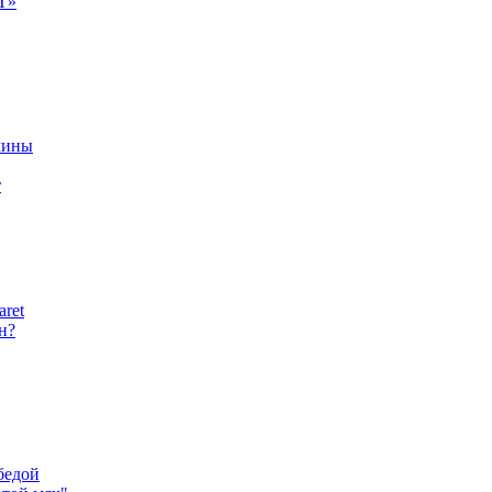
Т»
чины
т
aret
н?
бедой