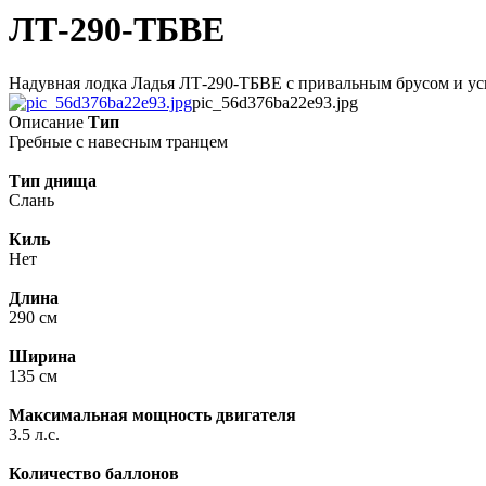
ЛТ-290-ТБВЕ
Надувная лодка Ладья ЛТ-290-ТБВЕ с привальным брусом и уси
pic_56d376ba22e93.jpg
Описание
Тип
Гребные с навесным транцем
Тип днища
Слань
Киль
Нет
Длина
290 см
Ширина
135 см
Максимальная мощность двигателя
3.5 л.с.
Количество баллонов