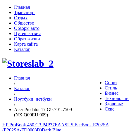
Главная
Транспорт
Отдых
Общество
Обзоры авто
Путешествия
Образ жизни
Карта сайта
Каталог
Главная
Спорт
/
Стиль
Каталог
Бизнес
/
Технологии
Ноутбуки, нетбуки
Здоровье
/
Секс
Acer Predator 17 G9-791-7509
(NX.Q09EU.009)
HP ProBook 450 G3 P4P37EA
ASUS EeeBook E202SA
(E202SA-FD0003D)Dark Blue