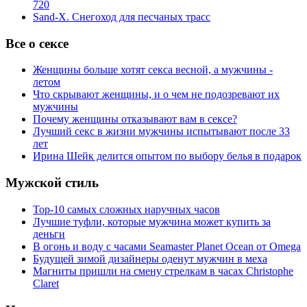
720
Sand-X. Снегоход для песчаных трасс
Все о сексе
Женщины больше хотят секса весной, а мужчины -
летом
Что скрывают женщины, и о чем не подозревают их
мужчины
Почему женщины отказывают вам в сексе?
Лучший секс в жизни мужчины испытывают после 33
лет
Ирина Шейк делится опытом по выбору белья в подарок
Мужской стиль
Top-10 самых сложных наручных часов
Лучшие туфли, которые мужчина может купить за
деньги
В огонь и воду с часами Seamaster Planet Ocean от Omega
Будущей зимой дизайнеры оденут мужчин в меха
Магниты пришли на смену стрелкам в часах Christophe
Claret