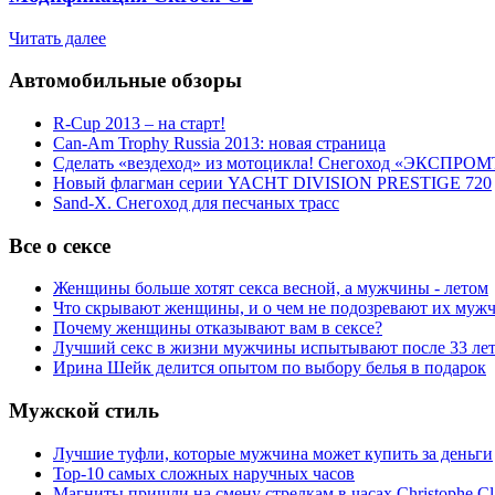
Читать далее
Автомобильные обзоры
R-Cup 2013 – на старт!
Can-Am Trophy Russia 2013: новая страница
Сделать «вездеход» из мотоцикла! Снегоход «ЭКСПРОМ
Новый флагман серии YACHT DIVISION PRESTIGE 720
Sand-X. Снегоход для песчаных трасс
Все о сексе
Женщины больше хотят секса весной, а мужчины - летом
Что скрывают женщины, и о чем не подозревают их муж
Почему женщины отказывают вам в сексе?
Лучший секс в жизни мужчины испытывают после 33 ле
Ирина Шейк делится опытом по выбору белья в подарок
Мужской стиль
Лучшие туфли, которые мужчина может купить за деньги
Top-10 самых сложных наручных часов
Магниты пришли на смену стрелкам в часах Christophe Cl