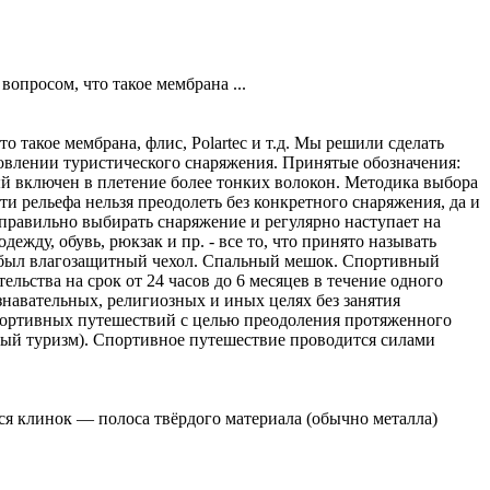
опросом, что такое мембрана ...
 такое мембрана, флис, Polartec и т.д. Мы решили сделать
овлении туристического снаряжения. Принятые обозначения:
рый включен в плетение более тонких волокон. Методика выбора
 рельефа нельзя преодолеть без конкретного снаряжения, да и
 правильно выбирать снаряжение и регулярно наступает на
ежду, обувь, рюкзак и пр. - все то, что принято называть
у был влагозащитный чехол. Спальный мешок. Спортивный
ьства на срок от 24 часов до 6 месяцев в течение одного
знавательных, религиозных и иных целях без занятия
портивных путешествий с целью преодоления протяженного
ный туризм). Спортивное путешествие проводится силами
ся клинок — полоса твёрдого материала (обычно металла)