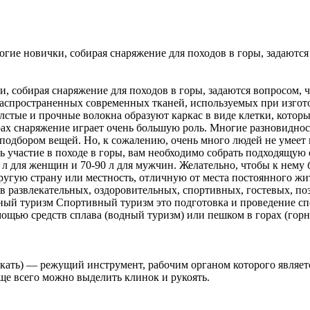
е новички, собирая снаряжение для походов в горы, задаются в
собирая снаряжение для походов в горы, задаются вопросом, что
 распространенных современных тканей, используемых при изгот
толстые и прочные волокна образуют каркас в виде клетки, кото
х снаряжение играет очень большую роль. Многие разновидности
 подбором вещей. Но, к сожалению, очень много людей не умеет
 участие в походе в горы, вам необходимо собрать подходящую од
0 л для женщин и 70-90 л для мужчин. Желательно, чтобы к нем
гую страну или местность, отличную от места постоянного жител
в развлекательных, оздоровительных, спортивных, гостевых, по
вный туризм Спортивный туризм это подготовка и проведение с
ощью средств сплава (водный туризм) или пешком в горах (гор
кать) — режущий инструмент, рабочим органом которого являет
ще всего можно выделить клинок и рукоять.