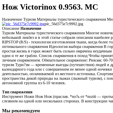
Нож Victorinox 0.9563. MC
Назначение Туризм Материалы туристического снаряжения Многи
pic_56d375e7c9992.jpg
Описание
Назначение
Туризм Материалы туристического снаряжения Многие новички, 
небольшой ликбез и в этой статье собрали описания наиболее
RIPSTOP (R/S) - технология изготовления ткани, когда более 
оптимального снаряжения Идеология выбора снаряжения В гора
простая жизнь в горах может быть сильно омрачена неудачным
одни и те же грабли. Список снаряжения в поход Чтобы принять
личным снаряжением. Обязательное снаряжение: Рюкзак: 60-7
туризм Тури?зм — временные выезды (путешествия) людей в дру
календарного года или с совершением не менее одной ночевки 
деятельностью, оплачиваемой из местного источника. Спорти
пространства дикой природы на лыжах (лыжный туризм), с пом
автономной группы из 6-10 человек.
Тип снаряжения
Инструмент Ножи Нож Нож (праслав. *no?ь от *noziti — проты
слезвием на одной или нескольких сторонах. В конструкции ча
Мы рекомендуем