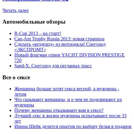
Читать далее
Автомобильные обзоры
R-Cup 2013 – на старт!
Can-Am Trophy Russia 2013: новая страница
Сделать «вездеход» из мотоцикла! Снегоход
«ЭКСПРОМТ»
Новый флагман серии YACHT DIVISION PRESTIGE
720
Sand-X. Снегоход для песчаных трасс
Все о сексе
Женщины больше хотят секса весной, а мужчины -
летом
Что скрывают женщины, и о чем не подозревают их
мужчины
Почему женщины отказывают вам в сексе?
Лучший секс в жизни мужчины испытывают после 33
лет
Ирина Шейк делится опытом по выбору белья в подарок