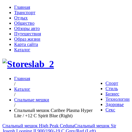
Главная
Транспорт
Отдых
Общество
Обзоры авто
Путешествия
Образ жизни
Карта сайта
Каталог
Главная
Спорт
/
Стиль
Каталог
Бизнес
/
Технологии
Спальные мешки
Здоровье
/
Секс
Спальный мешок Caribee Plasma Hyper
Lite / +12 C Spirit Blue (Right)
Спальный мешок High Peak Ceduna
Спальный мешок Sir
Joseph Looping II 900/190/-19 C Grey/Red (Left)